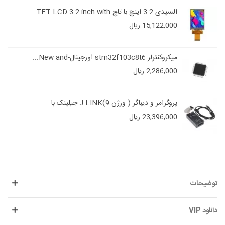
السیدی 3.2 اینچ با تاچ TFT LCD 3.2 inch with...
15,122,000 ریال
میکروکنترلر stm32f103c8t6 اورجینال-New and...
2,286,000 ریال
پروگرامر و دیباگر ( ورژن 9)J-LINK-جیلینک با...
23,396,000 ریال
توضیحات
دانلود VIP