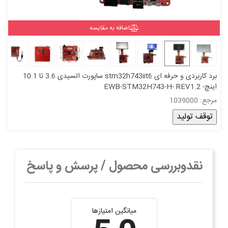
اضافه به مقایسه
برد کاربردی و حرفه ای stm32h743iit6 ساپورت السیدی 3.6 تا 10.1
اینچ- EWB-STM32H743-H- REV1.2
مرجع: 1039000
توقف تولید
نقدوبررسی محصول / پرسش و پاسخ
میانگین امتیازها