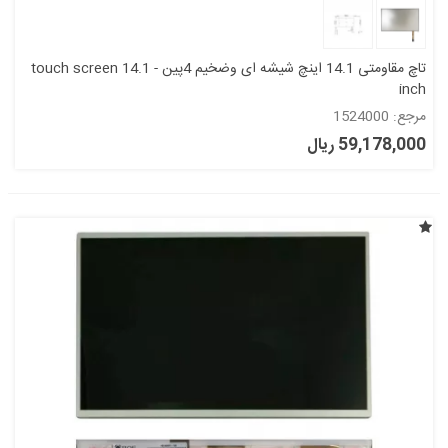
تاچ مقاومتی 14.1 اینچ شیشه ای وضخیم 4پین - touch screen 14.1
inch
مرجع: 1524000
59,178,000 ریال