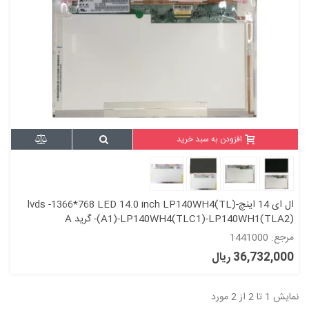
افزودن به سبد خرید
ال ای 14 اینچ-lvds -1366*768 LED 14.0 inch LP140WH4(TL)
(A1)-LP140WH4(TLC1)-LP140WH1(TLA2)- گرید A
مرجع: 1441000
36,732,000 ریال
نمایش 1 تا 2 از 2 مورد