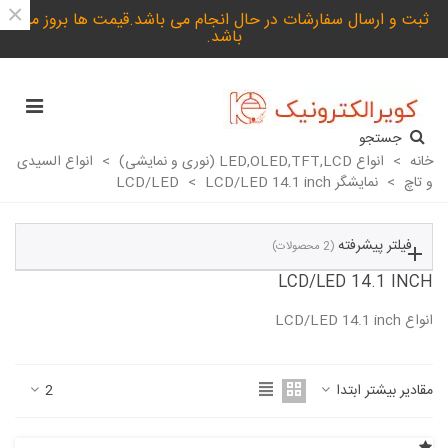
×
ثبت و ارسال سفارشات در حال انجام می باشد.قیمت ها بروز می
باشد.
جستجو
خانه
>
انواع LED,OLED,TFT,LCD (نوری و نمایشی)
>
انواع السیدی
و تاچ
>
نمایشگر LCD/LED
LCD/LED 14.1 inch
>
فیلتر پیشرفته
(2 محصولات)
LCD/LED 14.1 INCH
انواع LCD/LED 14.1 inch
ادامه مطلب
مقادیر بیشتر ابتدا
2