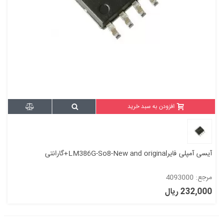
افزودن به سبد خرید
آیسی آمپلی فایرLM386G-So8-New and original+گارانتی
مرجع: 4093000
232,000 ریال