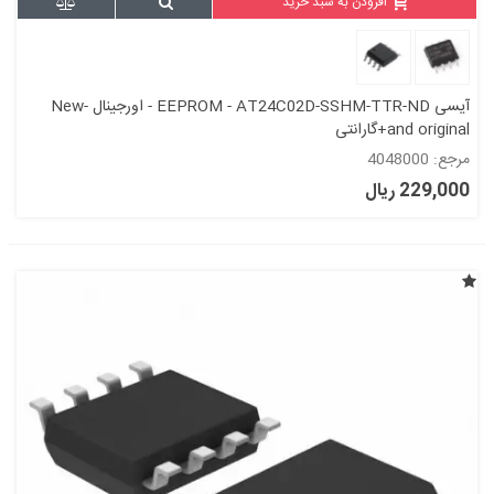
افزودن به سبد خرید
آیسی EEPROM - AT24C02D-SSHM-TTR-ND - اورجینال -New
and original+گارانتی
مرجع: 4048000
229,000 ریال