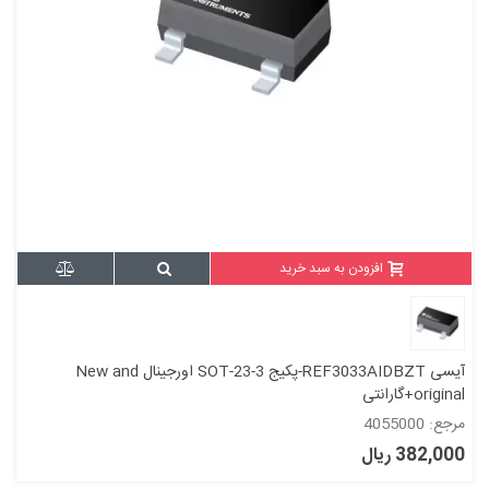
افزودن به سبد خرید
آیسی REF3033AIDBZT-پکیج SOT-23-3 اورجینال New and
original+گارانتی
مرجع: 4055000
382,000 ریال