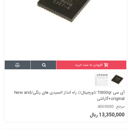
افزودن به سبد خرید
آی سی ft800qr /اورجینال// راه انداز السیدی های رنگی/New and
original+گارانتی
مرجع: 4069000
13,350,000 ریال