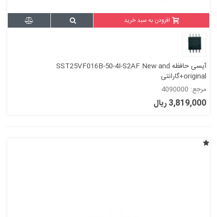
افزودن به سبد خرید
آیسی حافظه SST25VF016B-50-4I-S2AF New and
original+گارانتی
مرجع: 4090000
3,819,000 ریال