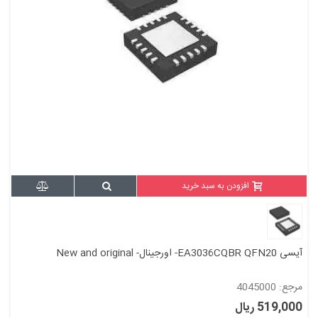
افزودن به سبد خرید
آیسی EA3036CQBR QFN20- اورجینال- New and original
مرجع: 4045000
519,000 ریال