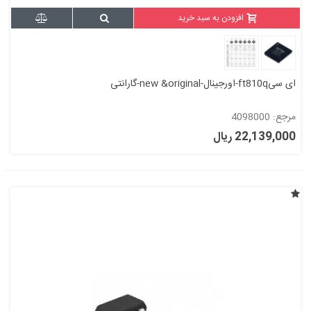
افزودن به سبد خرید
ای سیft810q-اورجینال-new &original-گارانتی
مرجع: 4098000
22,139,000 ریال