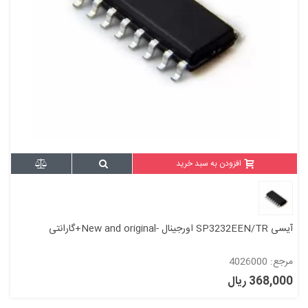
افزودن به سبد خرید
آیسی SP3232EEN/TR اورجینال -New and original+گارانتی
مرجع: 4026000
368,000 ریال