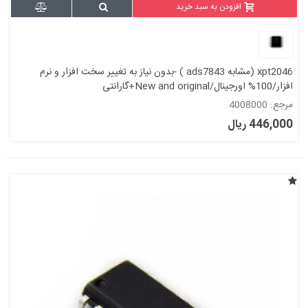
افزودن به سبد خرید
xpt2046 (مشابه ads7843 ) -بدون نیاز به تغییر سخت افزار و نرم
افزار/100% اورجینال/New and original+گارانتی
مرجع: 4008000
446,000 ریال