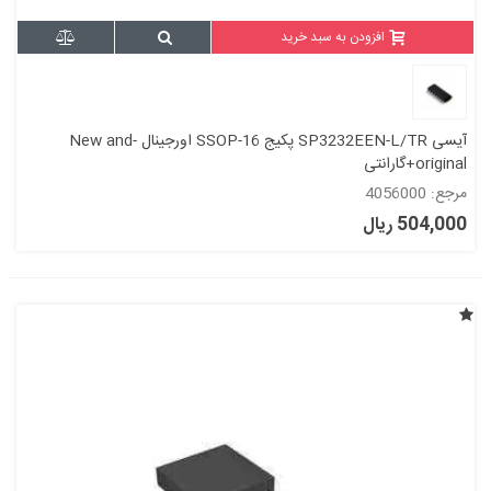
افزودن به سبد خرید
آیسی SP3232EEN-L/TR پکیج SSOP-16 اورجینال -New and
original+گارانتی
مرجع: 4056000
504,000 ریال