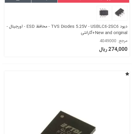
دیود TVS Diodes 5.25V - USBLC6-2SC6 - محافظ ESD - اورجینال -
New and original+گارانتی
مرجع: 4049000
274,000 ریال