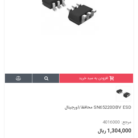
افزودن به سبد خرید
SN65220DBV ESD محافظ/اورجینال
مرجع: 4016000
1,304,000 ریال