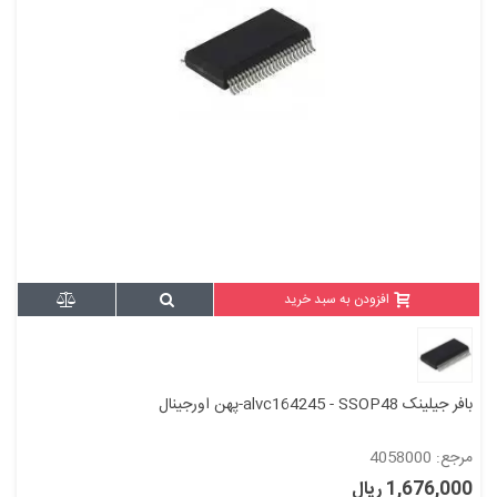
افزودن به سبد خرید
بافر جیلینک alvc164245 - SSOP48-پهن اورجینال
مرجع: 4058000
1,676,000 ریال