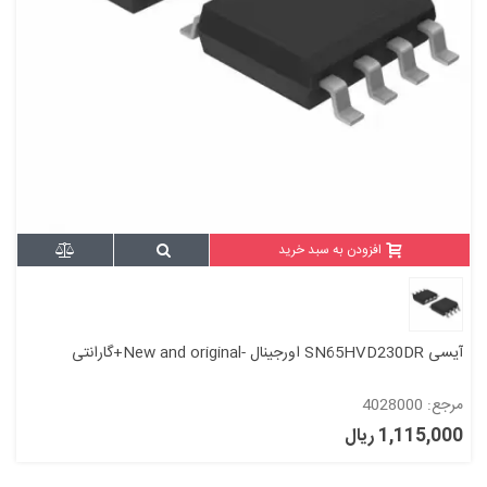
افزودن به سبد خرید
آیسی SN65HVD230DR اورجینال -New and original+گارانتی
مرجع: 4028000
1,115,000 ریال