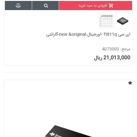
افزودن به سبد خرید
ای سی ft811q -اورجینال-new &original-گارانتی
مرجع: 4073000
21,013,000 ریال