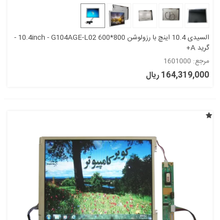
السیدی 10.4 اینچ با رزولوشن 800*600 10.4inch - G104AGE-L02 -
گرید A+
مرجع: 1601000
164,319,000 ریال