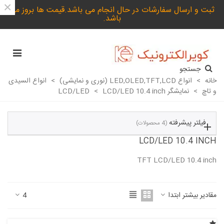
×
ثبت و ارسال سفارشات در حال انجام می باشد.قیمت ها بروز می
باشد.
جستجو
خانه
>
انواع LED,OLED,TFT,LCD (نوری و نمایشی)
>
انواع السیدی
و تاچ
>
نمایشگر LCD/LED
LCD/LED 10.4 inch
>
فیلتر پیشرفته
(4 محصولات)
LCD/LED 10.4 INCH
TFT LCD/LED 10.4 inch
ادامه مطلب
مقادیر بیشتر ابتدا
4