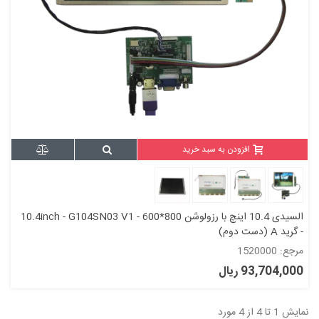
افزودن به سبد خرید
السیدی 10.4 اینچ با رزولوشن 800*600 - 10.4inch - G104SN03 V1
- گرید A (دست دوم)
مرجع: 1520000
93,704,000 ریال
نمایش 1 تا 4 از 4 مورد