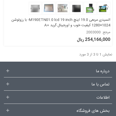
السیدی مربعی 19.0 اینچ M190ETN01.0 lcd 19 inch- با رزولوشن
1024×1280 کیفیت خوب و اورجینال گرید +A
مرجع: 2003000
254,166,000 ریال
نمایش 1 تا 3 از 3 مورد
درباره ما
تماس با ما
اطلاعات
بخش های فروشگاه