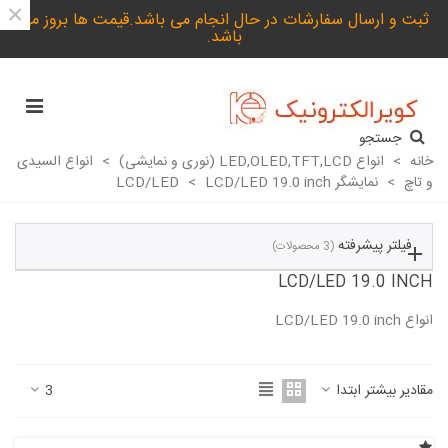
×
ثبت و ارسال سفارشات در حال انجام می باشد.قیمت ها بروز می
باشد.
جستجو
خانه
>
انواع LED,OLED,TFT,LCD (نوری و نمایشی)
>
انواع السیدی
و تاچ
>
نمایشگر LCD/LED
LCD/LED 19.0 inch
>
فیلتر پیشرفته
(3 محصولات)
LCD/LED 19.0 INCH
انواع LCD/LED 19.0 inch
ادامه مطلب
مقادیر بیشتر ابتدا
3