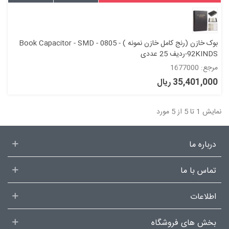
بوک خازن (رنج کامل خازن نمونه ) Book Capacitor - SMD - 0805 -
92KINDS-ردیف 25 عددی
مرجع: 1677000
35,401,000 ریال
نمایش 1 تا 5 از 5 مورد
درباره ما
تماس با ما
اطلاعات
بخش های فروشگاه