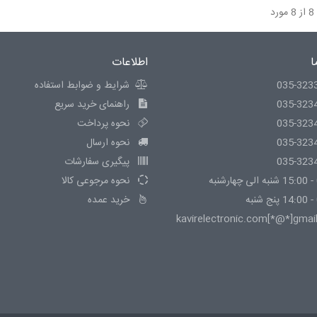
ا
اطلاعات
035-323
شرایط و ضوابط استفاده
035-323
راهنمای خرید سریع
035-323
نحوه پرداخت
035-323
نحوه ارسال
035-323
پیگیری سفارشات
نحوه مرجوعی کالا
خرید عمده
kavirelectronic.com[*@*]gmai