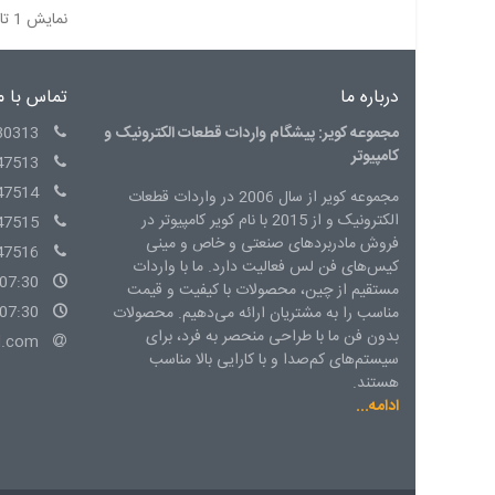
نمایش 1 تا 8 از 8 مورد
درباره ما
تماس با م
مجموعه کویر: پیشگام واردات قطعات الکترونیک و
30313
کامپیوتر
47513
47514
مجموعه کویر از سال 2006 در واردات قطعات
الکترونیک و از 2015 با نام کویر کامپیوتر در
47515
فروش مادربردهای صنعتی و خاص و مینی
47516
کیس‌های فن لس فعالیت دارد. ما با واردات
07:30 - 15:00 شنبه الی چهارشنبه
مستقیم از چین، محصولات با کیفیت و قیمت
07:30 - 14:00 پنج شنبه
مناسب را به مشتریان ارائه می‌دهیم. محصولات
بدون فن ما با طراحی منحصر به فرد، برای
l.com
سیستم‌های کم‌صدا و با کارایی بالا مناسب
هستند.
ادامه...