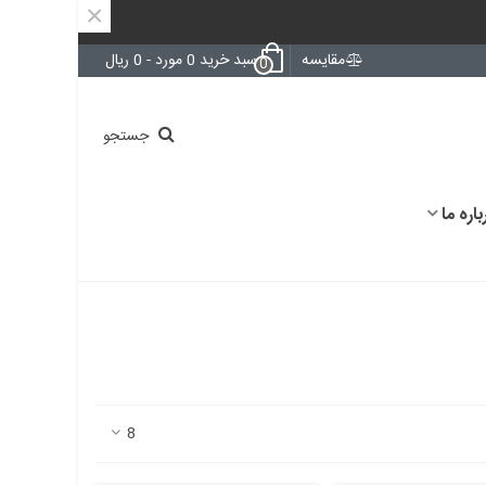
×
مقایسه
سبد خرید
0
مورد
-
0 ریال
0
جستجو
باره ما
8