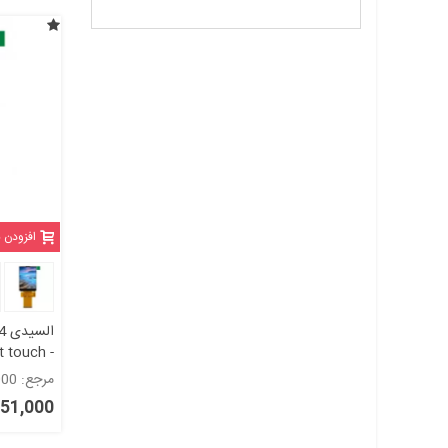
افزودن 
t touch -
arallel -
مرجع: 1053000
ILI9341
6,651,000 