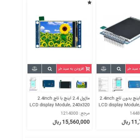
ه سبد خرید
افزودن به سبد خرید
ماژول 2.4 اینچ بدون تاچ 2.4inch
ماژول 2.4 اینچ با تاچ 2.4inch
LCD display Module, 240x320
LCD display Module
SPI- ILI9341
- Paralle
مرجع: 1214000
ریال
15,560,000 ریال