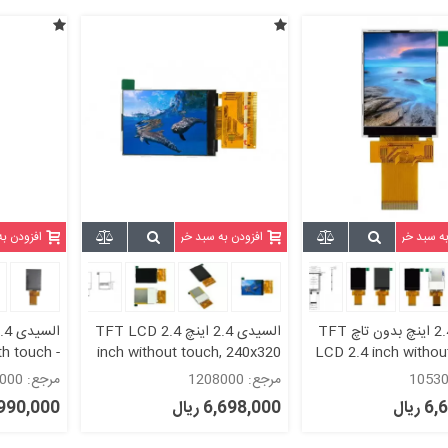
به سبد خرید
افزودن به سبد خرید
افزودن ب
السیدی 2.4 اینچ بدون تاچ TFT
السیدی 2.4 اینچ TFT LCD 2.4
th touch -
inch without touch, 240x320
LCD 2.4 inch withou
Parallel -
Parallel - ILI9341
240x320 - SPI / P
مرجع: 1208000
مرجع: 1109000
ILI9341
ریال
6,698,000 ریال
7,990,000 ر