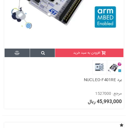
افزودن به سبد خرید
برد NUCLEO-F401RE
مرجع: 1527000
45,993,000 ریال