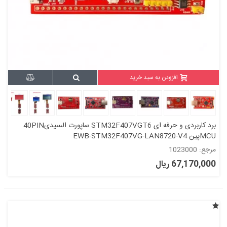
افزودن به سبد خرید
برد کاربردی و حرفه ای STM32F407VGT6 ساپورت السیدی40PIN
MCUپین EWB-STM32F407VG-LAN8720-V4
مرجع: 1023000
67,170,000 ریال