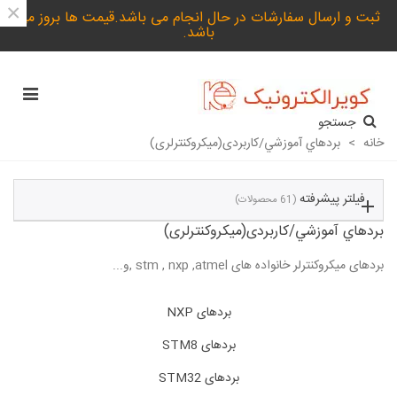
×
ثبت و ارسال سفارشات در حال انجام می باشد.قیمت ها بروز می
باشد.
جستجو
خانه
>
بردهاي آموزشي/کاربردی(میکروکنترلری)
فیلتر پیشرفته
(61 محصولات)
بردهاي آموزشي/کاربردی(میکروکنترلری)
بردهای میکروکنترلر خانواده های stm , nxp ,atmel ,و...
ادامه مطلب
بردهای NXP
بردهای STM8
بردهای STM32