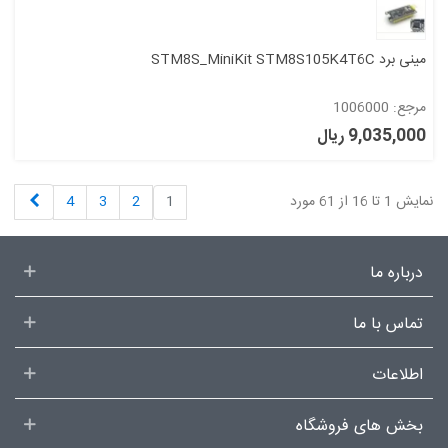
مینی برد STM8S_MiniKit STM8S105K4T6C
مرجع: 1006000
9,035,000 ریال
بعدی
نمایش 1 تا 16 از 61 مورد
1
2
3
4
درباره ما
تماس با ما
اطلاعات
بخش های فروشگاه