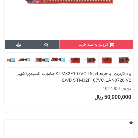
افزودن به سبد خرید
برد کاربردی و حرفه ای STM32F107VCT6 ساپورت السیدی40پین
EWB-STM32F107VC-LAN8720-V2
مرجع: 1014000
50,900,000 ریال