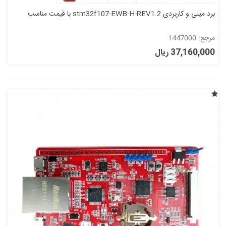
برد مینی و کاربردی stm32f107-EWB-H-REV1.2 با قیمت مناسب
مرجع: 1447000
37,160,000 ریال