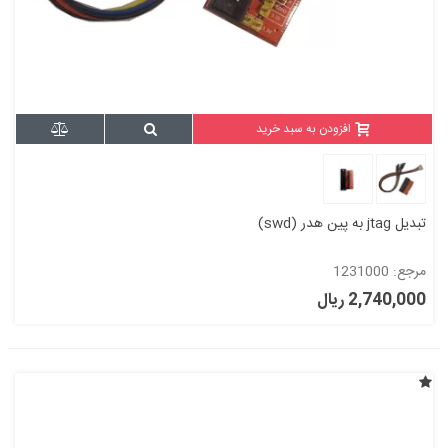
افزودن به سبد خرید
تبدیل jtag به پین هدر (swd)
مرجع: 1231000
2,740,000 ریال