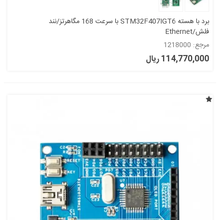
برد با هسته STM32F407IGT6 با سرعت 168 مگاهرتز/نند
فلش/Ethernet
مرجع: 1218000
114,770,000 ریال