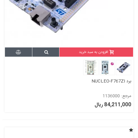
افزودن به سبد خرید
برد NUCLEO-F767ZI
مرجع: 1136000
84,211,000 ریال