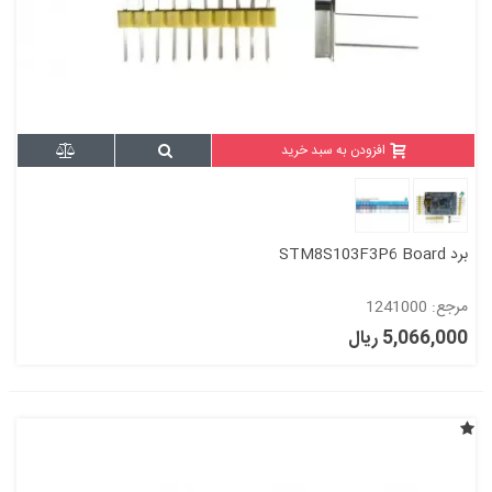
افزودن به سبد خرید
برد STM8S103F3P6 Board
مرجع: 1241000
5,066,000 ریال