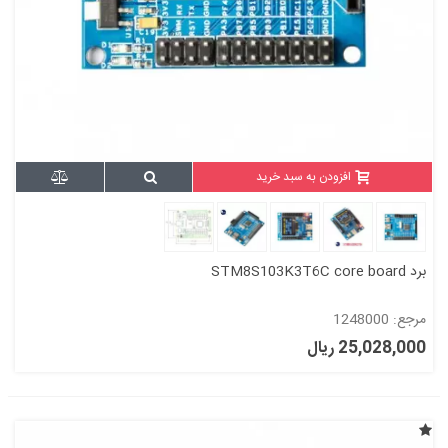
افزودن به سبد خرید
برد STM8S103K3T6C core board
مرجع: 1248000
25,028,000 ریال