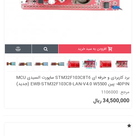
افزودن به سبد خرید
برد کاربردی و حرفه ای STM32F103C8T6 ساپورت السیدی MCU
-40PIN پین EWB-STM32F103C8-LAN-V4.0 W5500 (جدید)
مرجع: 1106000
34,500,000 ریال