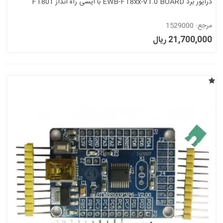
درایور برد EWB-FT8xx-V1.0 BOARD با آیسی راه انداز FT801
مرجع: 1529000
21,700,000 ریال