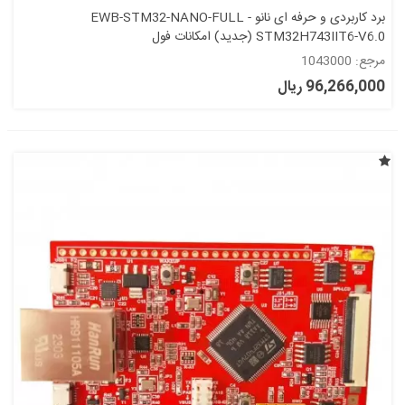
برد کاربردی و حرفه ای نانو EWB-STM32-NANO-FULL -
STM32H743IIT6-V6.0 (جدید) امکانات فول
مرجع: 1043000
96,266,000 ریال