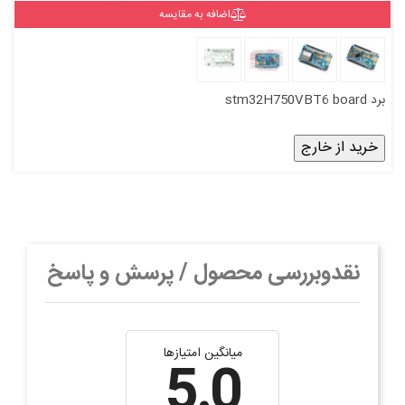
اضافه به مقایسه
برد stm32H750VBT6 board
خرید از خارج
نقدوبررسی محصول / پرسش و پاسخ
میانگین امتیازها
5.0