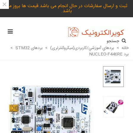
×
ثبت و ارسال سفارشات در حال انجام می باشد.قیمت ها بروز می
باشد.
جستجو
خانه
>
بردهاي آموزشي/کاربردی(میکروکنترلری)
>
بردهای STM32
>
برد NUCLEO-F446RE