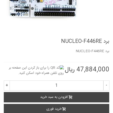
برد NUCLEO-F446RE
برد
NUCLEO-F446RE
47,884,000 ریال
+
-
افزودن به سبد خرید
خرید فوری