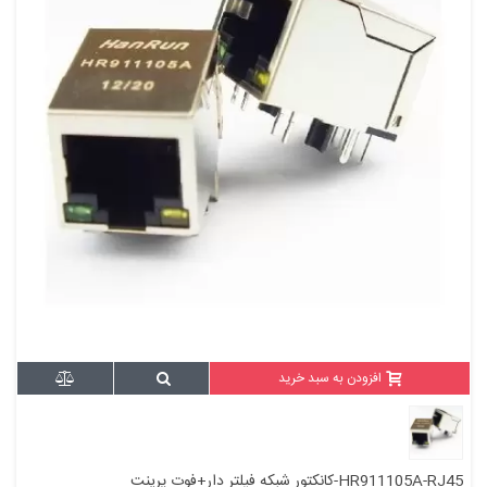
افزودن به سبد خرید
HR911105A-RJ45-کانکتور شبکه فیلتر دار+فوت پرینت