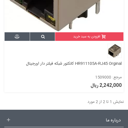
افزودن به سبد خرید
HR911105A-RJ45 Orginal کانکتور شبکه فیلتر دار اورجینال
مرجع: 1509000
2,242,000 ریال
نمایش 1 تا 2 از 2 مورد
درباره ما