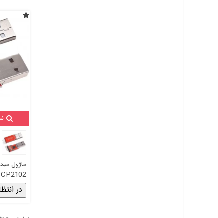
نم
CP2102
در انتظا