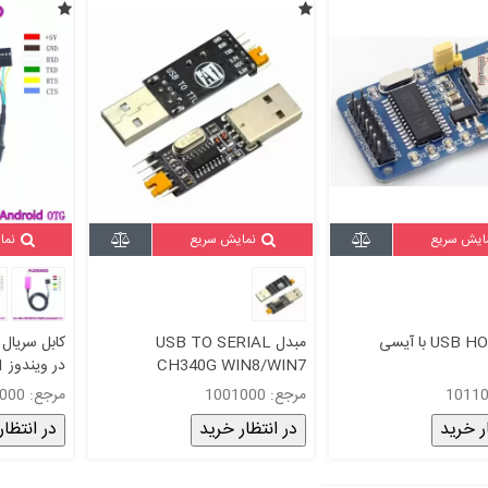
ایش سریع
نمایش سریع
نما
ماژول USB HOST با آیسی
مبدل USB TO SERIAL
CH340G WIN8/WIN7
در ویندوز 8.1 و 10 و اندروید
مرجع: 1001000
مرجع: 1305000
ر خرید
در انتظار خرید
در انتظار