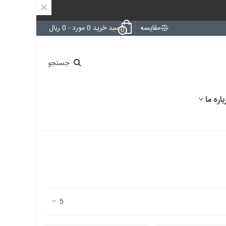
×
مقایسه
سبد خرید
0
مورد
-
0 ریال
0
جستجو
باره ما
5