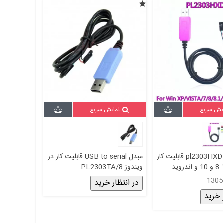
یش سریع
نمایش سریع
کابل سریال pl2303HXD قابلیت کار
مبدل USB to serial قابلیت کار در
ویندوز 8/PL2303TA
در انتظار خرید
 خرید