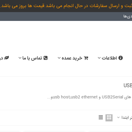
بت و ارسال سفارشات در حال انجام می باشد.قیمت ها بروز می باشد.
ی‌ها
اطلاعات
خرید عمده
تماس با ما
در
usb host,usb2و...
ادامه مطلب
ر ابتدا