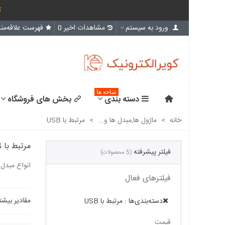
ث
ورود به سیستم
مشاهدات اخیر
0
فهرست علاقه‌مند
شاخه ها
دسته بندی
بخش های فروشگاه
خانه
>
ماژول ها,مبدل ها و...
>
مرتبط با USB
مرتبط با USB
فیلتر پیشرفته
(5 محصولات)
انواع مبدل های USB2Serial و  ethernet
فیلترهای فعال
مقادیر بیشت
دسته‌بندی‌ها : مرتبط با USB
قیمت