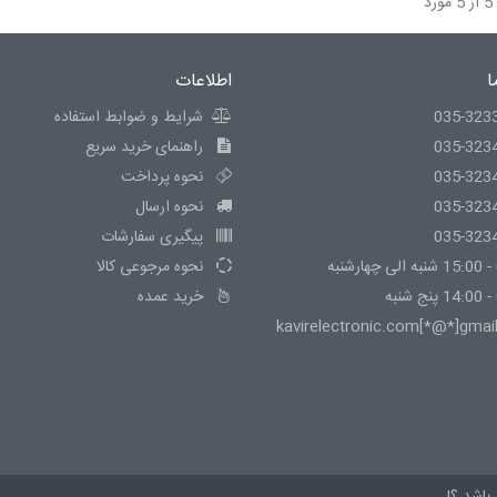
ا
اطلاعات
035-323
شرایط و ضوابط استفاده
035-323
راهنمای خرید سریع
035-323
نحوه پرداخت
035-323
نحوه ارسال
035-323
پیگیری سفارشات
نحوه مرجوعی کالا
خرید عمده
kavirelectronic.com[*@*]gmai