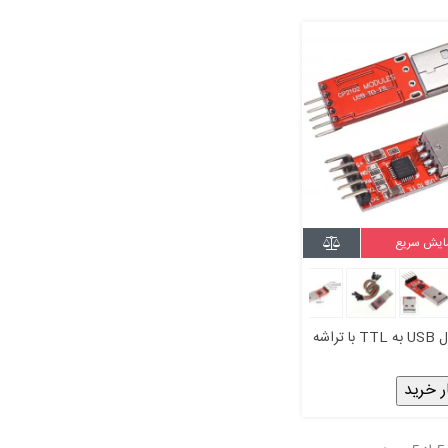
ایش سریع
ماژول مبدل USB به TTL با تراشه
ر خرید