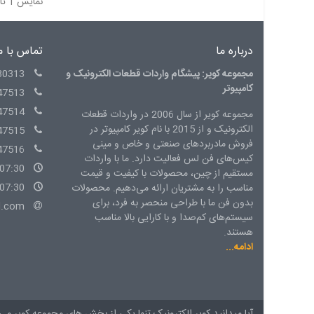
نمایش 1 تا 5 از 5 مورد
درباره ما
تماس با م
مجموعه کویر: پیشگام واردات قطعات الکترونیک و
30313
کامپیوتر
47513
47514
مجموعه کویر از سال 2006 در واردات قطعات
الکترونیک و از 2015 با نام کویر کامپیوتر در
47515
فروش مادربردهای صنعتی و خاص و مینی
47516
کیس‌های فن لس فعالیت دارد. ما با واردات
07:30 - 15:00 شنبه الی چهارشنبه
مستقیم از چین، محصولات با کیفیت و قیمت
07:30 - 14:00 پنج شنبه
مناسب را به مشتریان ارائه می‌دهیم. محصولات
بدون فن ما با طراحی منحصر به فرد، برای
l.com
سیستم‌های کم‌صدا و با کارایی بالا مناسب
هستند.
ادامه...