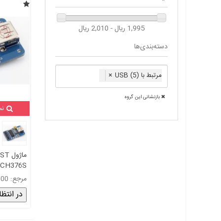
1,995 ریال - 2,010 ریال
دسته‌بندی‌ها
مرتبط با USB (5)
×
بازنشانی این گروه
نم
CH376S
مرجع: 1011000
در انتظا