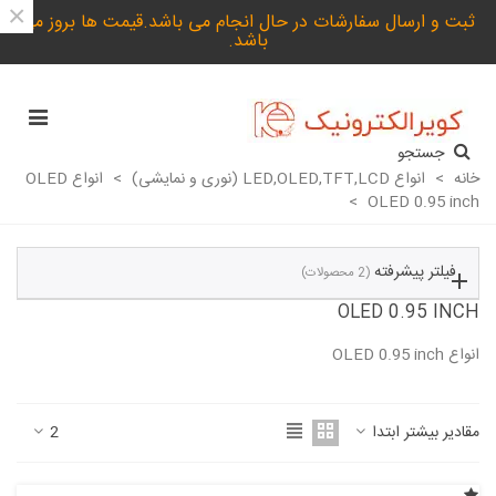
×
ثبت و ارسال سفارشات در حال انجام می باشد.قیمت ها بروز می
باشد.
جستجو
خانه
>
انواع LED,OLED,TFT,LCD (نوری و نمایشی)
>
انواع OLED
>
OLED 0.95 inch
فیلتر پیشرفته
(2 محصولات)
OLED 0.95 INCH
انواع OLED 0.95 inch
ادامه مطلب
مقادیر بیشتر ابتدا
2