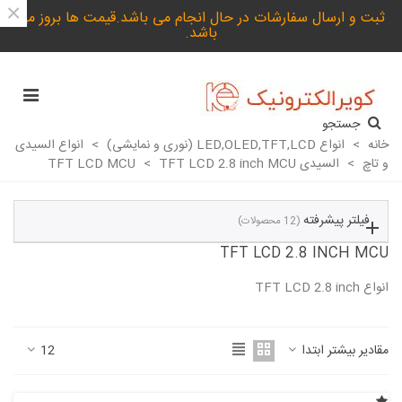
×
ثبت و ارسال سفارشات در حال انجام می باشد.قیمت ها بروز می
باشد.
جستجو
خانه
>
انواع LED,OLED,TFT,LCD (نوری و نمایشی)
>
انواع السیدی
و تاچ
>
السیدی TFT LCD MCU
TFT LCD 2.8 inch MCU
>
فیلتر پیشرفته
(12 محصولات)
TFT LCD 2.8 INCH MCU
انواع TFT LCD 2.8 inch
ادامه مطلب
مقادیر بیشتر ابتدا
12