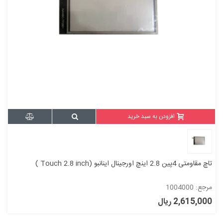
افزودن به سبد خرید
تاچ مقاومتی 4پین 2.8 اینچ اورجینال اینانبو (Touch 2.8 inch )
مرجع: 1004000
2,615,000 ریال