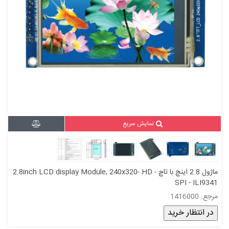
نمایش سریع
ماژول 2.8 اینچ با تاچ 2.8inch LCD display Module, 240x320- HD -
SPI - ILI9341
مرجع: 1416000
در انتظار خرید