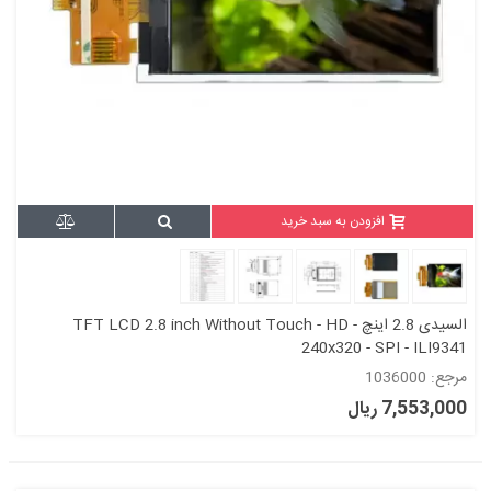
افزودن به سبد خرید
السیدی 2.8 اینچ TFT LCD 2.8 inch Without Touch - HD -
240x320 - SPI - ILI9341
مرجع: 1036000
7,553,000 ریال