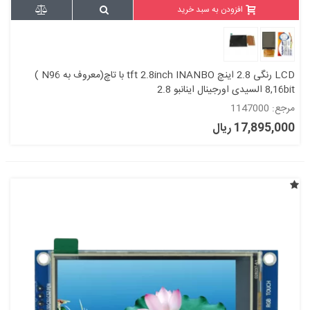
افزودن به سبد خرید
LCD رنگی 2.8 اینچ tft 2.8inch INANBO با تاچ(معروف به N96 )
8,16bit السیدی اورجینال اینانبو 2.8
مرجع: 1147000
17,895,000 ریال