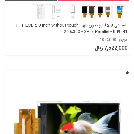
السیدی 2.8 اینچ بدون تاچ TFT LCD 2.8 inch without touch -
240x320 - SPI / Parallel - ILI9341
مرجع: 1046000
7,522,000 ریال