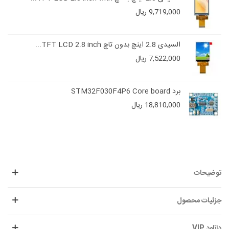
9,719,000 ریال
السیدی 2.8 اینچ بدون تاچ TFT LCD 2.8 inch...
7,522,000 ریال
برد STM32F030F4P6 Core board
18,810,000 ریال
توضیحات
جزئیات محصول
دانلود VIP