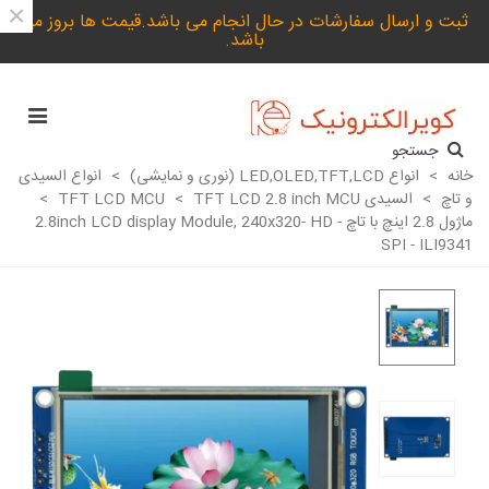
×
ثبت و ارسال سفارشات در حال انجام می باشد.قیمت ها بروز می
باشد.
جستجو
خانه
>
انواع LED,OLED,TFT,LCD (نوری و نمایشی)
>
انواع السیدی
و تاچ
>
السیدی TFT LCD MCU
TFT LCD 2.8 inch MCU
>
>
ماژول 2.8 اینچ با تاچ 2.8inch LCD display Module, 240x320- HD -
SPI - ILI9341