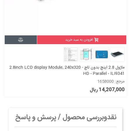
افزودن به سبد خرید
ماژول 2.8 اینچ بدون تاچ 2.8inch LCD display Module, 240x320 -
HD - Parallel - ILI9341
مرجع: 1658000
14,207,000 ریال
نقدوبررسی محصول / پرسش و پاسخ