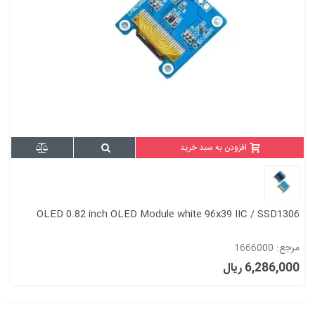
افزودن به سبد خرید
OLED 0.82 inch OLED Module white 96x39 IIC / SSD1306
مرجع: 1666000
6,286,000 ریال