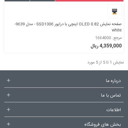
صفحه نمایش OLED 0.82 اینچی با درایور SSD1306 - مدل 9639-
white
مرجع: 1664000
4,359,000 ریال
نمایش 1 تا 5 از 5 مورد
درباره ما
تماس با ما
اطلاعات
بخش های فروشگاه