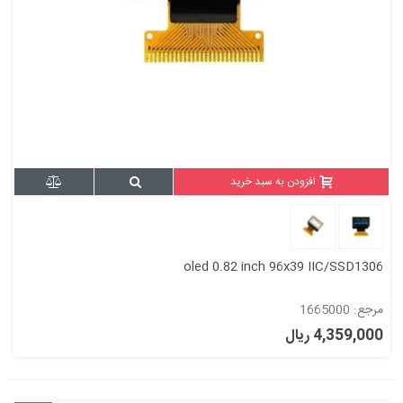
افزودن به سبد خرید
oled 0.82 inch 96x39 IIC/SSD1306
مرجع: 1665000
4,359,000 ریال