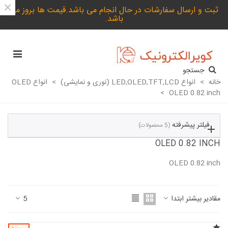
×
ثبت و ارسال سفارشات در حال انجام می باشد.قیمت ها بروز می
باشد.
جستجو
خانه
>
انواع LED,OLED,TFT,LCD (نوری و نمایشی)
>
انواع OLED
>
OLED 0.82 inch
فیلتر پیشرفته
(5 محصولات)
OLED 0.82 INCH
OLED 0.82 inch
ادامه مطلب
مقادیر بیشتر ابتدا
5