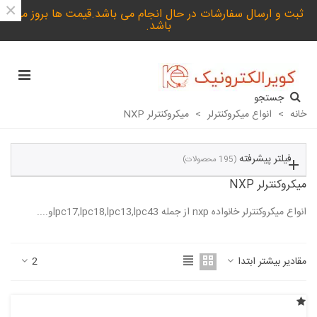
×
ثبت و ارسال سفارشات در حال انجام می باشد.قیمت ها بروز می
باشد.
جستجو
خانه
>
انواع میکروکنترلر
>
میکروکنترلر NXP
فیلتر پیشرفته
(195 محصولات)
میکروکنترلر NXP
انواع میکروکنترلر خانواده nxp از جمله lpc17,lpc18,lpc13,lpc43و....
ادامه مطلب
مقادیر بیشتر ابتدا
2