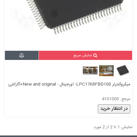
نمایش سریع
میکروکنترلر LPC1768FBD100- اورجینال - New and original+گارانتی
مرجع: 4101000
در انتظار خرید
نمایش 1 تا 2 از 2 مورد