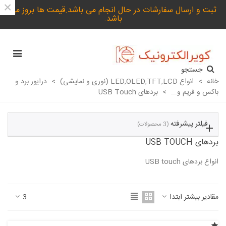
×
ثبت و ارسال سفارشات در حال انجام می باشد.قیمت ها بروز می
باشد.
جستجو
خانه
>
انواع LED,OLED,TFT,LCD (نوری و نمایشی)
>
درایور برد و
باکس و فریم و...
>
بردهای USB Touch
فیلتر پیشرفته
(3 محصولات)
بردهای USB TOUCH
انواع بردهای USB touch
ادامه مطلب
مقادیر بیشتر ابتدا
3