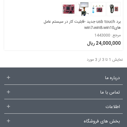
برد usb touch جدید -قابلیت کار در سیستم عامل
هایwin7،win8،win10
مرجع: 1443000
24,000,000 ریال
نمایش 1 تا 3 از 3 مورد
درباره ما
تماس با ما
اطلاعات
بخش های فروشگاه