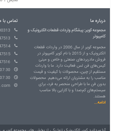
نمایش 1 تا 1 از 1 مورد
درباره ما
تماس با م
مجموعه کویر: پیشگام واردات قطعات الکترونیک و
30313
کامپیوتر
47513
47514
مجموعه کویر از سال 2006 در واردات قطعات
الکترونیک و از 2015 با نام کویر کامپیوتر در
47515
فروش مادربردهای صنعتی و خاص و مینی
47516
کیس‌های فن لس فعالیت دارد. ما با واردات
07:30 - 15:00 شنبه الی چهارشنبه
مستقیم از چین، محصولات با کیفیت و قیمت
07:30 - 14:00 پنج شنبه
مناسب را به مشتریان ارائه می‌دهیم. محصولات
بدون فن ما با طراحی منحصر به فرد، برای
l.com
سیستم‌های کم‌صدا و با کارایی بالا مناسب
هستند.
ادامه...
آیا میدانید کویر الکترونیک تنها یکی از بخش های
مجموعه کویر
می 