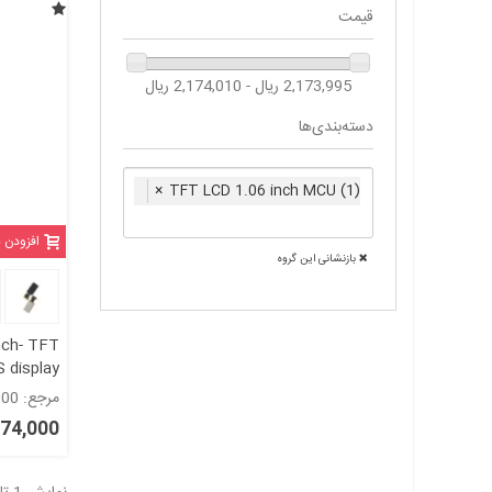
قیمت
2,173,995 ریال - 2,174,010 ریال
دسته‌بندی‌ها
×
TFT LCD 1.06 inch MCU (1)
افزودن 
بازنشانی این گروه
nch- TFT
 display
t screen
مرجع: 1730000
GC9107
2,174,000 