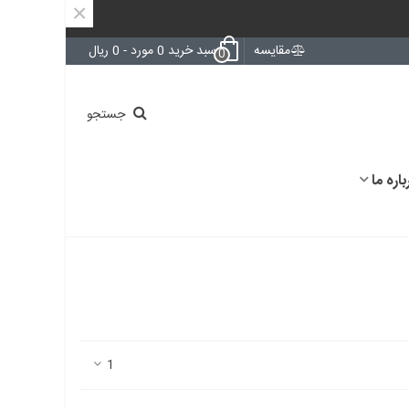
×
مقایسه
سبد خرید
0
مورد
-
0 ریال
0
جستجو
باره ما
1