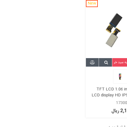
New
به سبد خرید
TFT LCD 1.06 i
LCD display HD IPS
96x160 SPI por
ریال