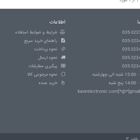
ا
اطلاعات
035-323
شرایط و ضوابط استفاده
035-323
راهنمای خرید سریع
035-323
نحوه پرداخت
035-323
نحوه ارسال
035-323
پیگیری سفارشات
نحوه مرجوعی کالا
خرید عمده
kavirelectronic.com[*@*]gmai
باشد.؟!