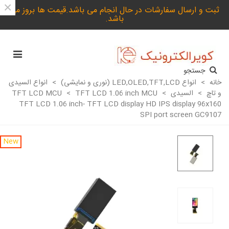
×
ثبت و ارسال سفارشات در حال انجام می باشد.قیمت ها بروز می
باشد.
جستجو
خانه
>
انواع LED,OLED,TFT,LCD (نوری و نمایشی)
>
انواع السیدی
و تاچ
>
السیدی TFT LCD MCU
>
TFT LCD 1.06 inch MCU
>
TFT LCD 1.06 inch- TFT LCD display HD IPS display 96x160
SPI port screen GC9107
New