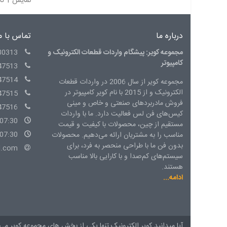
نمایش 1 تا 2 از 2 مورد
درباره ما
تماس با م
مجموعه کویر: پیشگام واردات قطعات الکترونیک و
30313
کامپیوتر
47513
47514
مجموعه کویر از سال 2006 در واردات قطعات
الکترونیک و از 2015 با نام کویر کامپیوتر در
47515
فروش مادربردهای صنعتی و خاص و مینی
47516
کیس‌های فن لس فعالیت دارد. ما با واردات
07:30 - 15:00 شنبه الی چهارشنبه
مستقیم از چین، محصولات با کیفیت و قیمت
07:30 - 14:00 پنج شنبه
مناسب را به مشتریان ارائه می‌دهیم. محصولات
بدون فن ما با طراحی منحصر به فرد، برای
l.com
سیستم‌های کم‌صدا و با کارایی بالا مناسب
هستند.
ادامه...
آیا میدانید کویر الکترونیک تنها یکی از بخش های
مجموعه کویر
می 