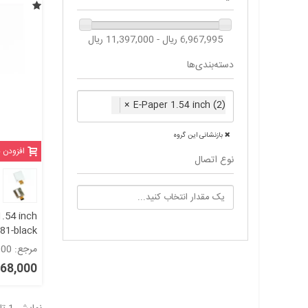
6,967,995 ریال - 11,397,000 ریال
دسته‌بندی‌ها
×
E-Paper 1.54 inch (2)
بازنشانی این گروه
افزودن 
نوع اتصال
.54 inch
81-black
nd white
مرجع: 1771000
6,968,000 