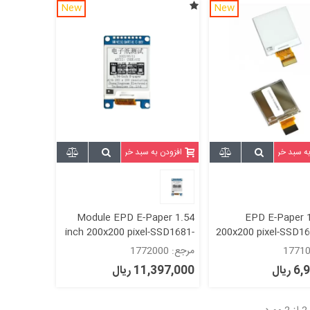
New
New
به سبد خرید
افزودن به سبد خرید
Module EPD E-Paper 1.54
EPD E-Paper 1
inch 200x200 pixel-SSD1681-
200x200 pixel-SSD16
black and white
a
مرجع: 1772000
ریال
11,397,000 ریال