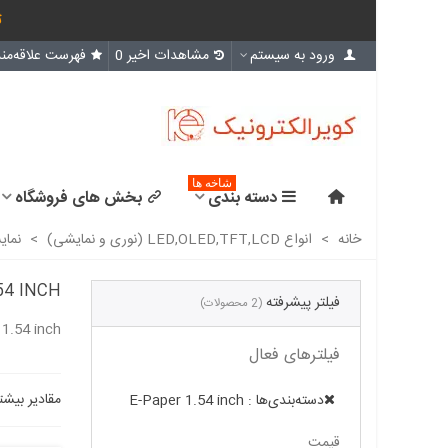
ث
ورود به سیستم
مشاهدات اخیر
0
فهرست علاقه‌مند
شاخه ها
دسته بندی
بخش های فروشگاه
خانه
>
انواع LED,OLED,TFT,LCD (نوری و نمایشی)
>
نمایشگر 
54 INCH
فیلتر پیشرفته
(2 محصولات)
 1.54 inch
فیلترهای فعال
مقادیر بیشت
دسته‌بندی‌ها : E-Paper 1.54 inch
قیمت