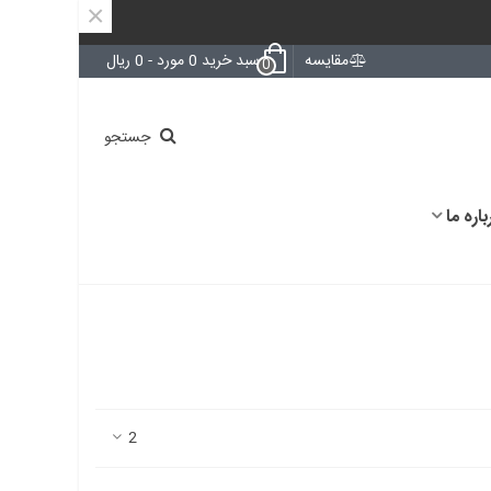
×
مقایسه
سبد خرید
0
مورد
-
0 ریال
0
جستجو
باره ما
2