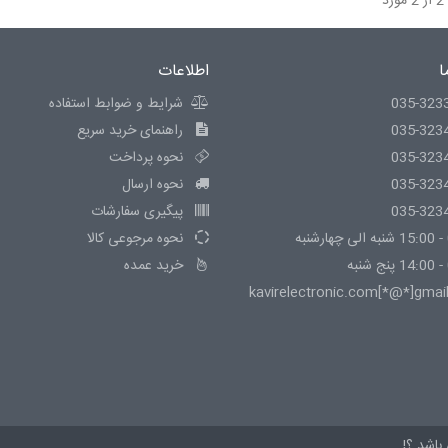
ا
اطلاعات
035-323
شرایط و ضوابط استفاده
035-323
راهنمای خرید سریع
035-323
نحوه پرداخت
035-323
نحوه ارسال
035-323
پیگیری سفارشات
نحوه مرجوعی کالا
خرید عمده
kavirelectronic.com[*@*]gmai
باشد.؟!