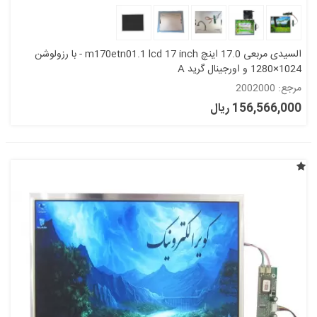
السیدی مربعی 17.0 اینچ m170etn01.1 lcd 17 inch - با رزولوشن
1024×1280 و اورجینال گرید A
مرجع: 2002000
156,566,000 ریال