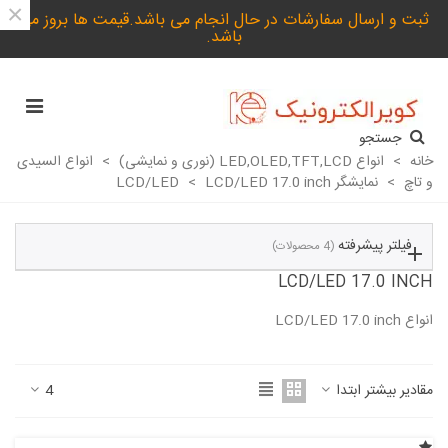
×
ثبت و ارسال سفارشات در حال انجام می باشد.قیمت ها بروز می
باشد.
جستجو
خانه
>
انواع LED,OLED,TFT,LCD (نوری و نمایشی)
>
انواع السیدی
و تاچ
>
نمایشگر LCD/LED
LCD/LED 17.0 inch
>
فیلتر پیشرفته
(4 محصولات)
LCD/LED 17.0 INCH
انواع LCD/LED 17.0 inch
ادامه مطلب
مقادیر بیشتر ابتدا
4