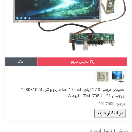
نمایش سریع
السیدی مربعی 17.0 اینچ lcd 17 inch با رزولوشن 1024×1280
اورجینال LTM170EU-L21 گرید A
مرجع: 2017000
در انتظار خرید
نمایش 1 تا 4 از 4 مورد