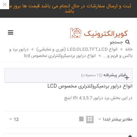
×
ثبت و ارسال سفارشات در حال انجام می باشد.قیمت ها بروز می
باشد.
جستجو
خانه
>
انواع LED,OLED,TFT,LCD (نوری و نمایشی)
>
درایور برد و
باکس و فریم و...
>
انواع درایور بردمیکروکنترلری مخصوص lcd
فیلتر پیشرفته
(12 محصولات)
انواع درایور بردمیکروکنترلری مخصوص LCD
در این بخش برد درایور tft 4.3,5.7 اینچ
ادامه مطلب
مقادیر بیشتر ابتدا
12