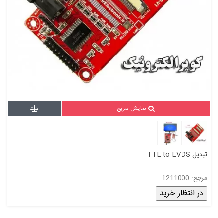
نمایش سریع
تبدیل TTL to LVDS
مرجع: 1211000
در انتظار خرید