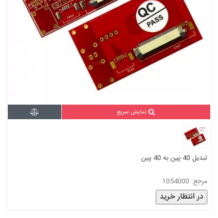
نمایش سریع
تبدیل 40 پین به 40 پین
مرجع: 1054000
در انتظار خرید