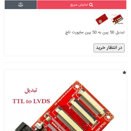
نمایش سریع
تبدیل 50 پین به 50 پین ساپورت تاچ
در انتظار خرید