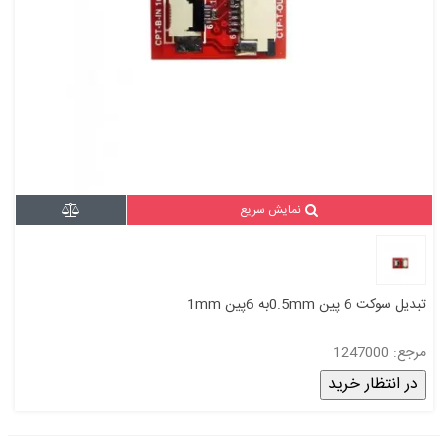
نمایش سریع
تبدیل سوکت 6 پین 0.5mmبه 6پین 1mm
مرجع: 1247000
در انتظار خرید