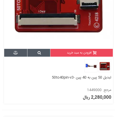
افزودن به سبد خرید
تبدیل 50 پین به 40 پین -50to40pin-v3
مرجع: 1449000
2,280,000 ریال