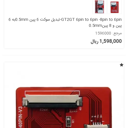
GT2GT 6pin to 6pin -8pin to 6pin-تبدیل سوکت 6 پین 0.5mmبه 6
پین و 8 پین0.5mm
مرجع: 1596000
1,598,000 ریال