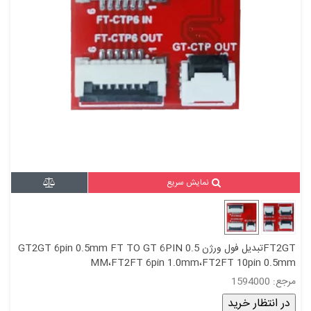
نمایش سریع
FT2GTتبدیل فول ورژن GT2GT 6pin 0.5mm FT TO GT 6PIN 0.5
MM،FT2FT 6pin 1.0mm،FT2FT 10pin 0.5mm
مرجع: 1594000
در انتظار خرید