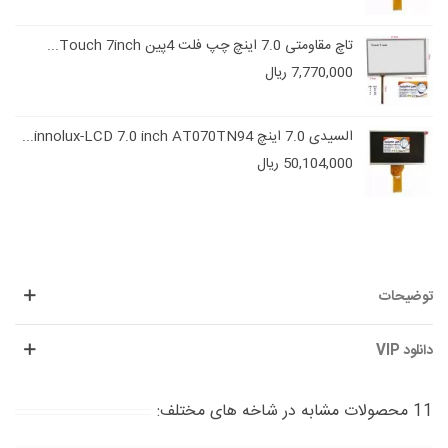
تاچ مقاومتی 7.0 اینچ چپ فلت 4پین Touch 7inch...
7,770,000 ریال
السیدی 7.0 اینچ innolux-LCD 7.0 inch AT070TN94...
50,104,000 ریال
توضیحات
دانلود VIP
11 محصولات مشابه در شاخه های مختلف: