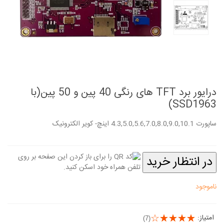
درایور برد TFT های رنگی 40 پین و 50 پین(با
SSD1963)
ساپورت 4.3,5.0,5.6,7.0,8.0,9.0,10.1 اینچ- کویر الکترونیک
در انتظار خرید
ناموجود
امتیاز:
(7)