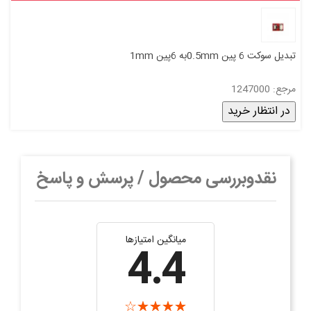
تبدیل سوکت 6 پین 0.5mmبه 6پین 1mm
مرجع: 1247000
در انتظار خرید
نقدوبررسی محصول / پرسش و پاسخ
میانگین امتیازها
4.4