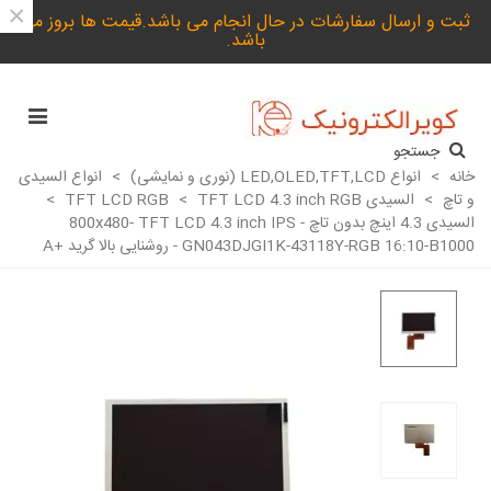
×
ثبت و ارسال سفارشات در حال انجام می باشد.قیمت ها بروز می
باشد.
جستجو
خانه
>
انواع LED,OLED,TFT,LCD (نوری و نمایشی)
>
انواع السیدی
و تاچ
>
السیدی TFT LCD RGB
TFT LCD 4.3 inch RGB
>
>
السیدی 4.3 اینچ بدون تاچ 800x480- TFT LCD 4.3 inch IPS -
GN043DJGI1K-43118Y-RGB 16:10-B1000 - روشنایی بالا گرید +A