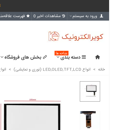
ث
ورود به سیستم
مشاهدات اخیر
0
فهرست علاقه‌مند
شاخه ها
دسته بندی
بخش های فروشگاه
خانه
>
انواع LED,OLED,TFT,LCD (نوری و نمایشی)
>
انوا