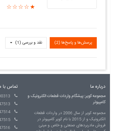
★☆☆☆☆
پرسش‌ها و پاسخ‌ها (2)
نقد و بررسی‌‌ (1)
درباره ما
تماس با م
مجموعه کویر: پیشگام واردات قطعات الکترونیک و
30313
کامپیوتر
47513
47514
مجموعه کویر از سال 2006 در واردات قطعات
الکترونیک و از 2015 با نام کویر کامپیوتر در
47515
فروش مادربردهای صنعتی و خاص و مینی
47516