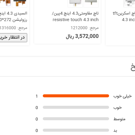
تاچ مقاومتی4.3 اینچ 4پین/
السیدی 4.3 اینچ با تاچ خازنی
resis
رزولیشن 272*480 - tft 4.3 with
h New Original
capacitive touch GT9147 گرید A
le AT043TN25
مرجع: 1316000
مرجع: 1306000
V.2 without Touch گ
40,133,000 ریال
در انتظار خرید
خ
خیلی خوب
1
خوب
0
متوسط
0
بد
0