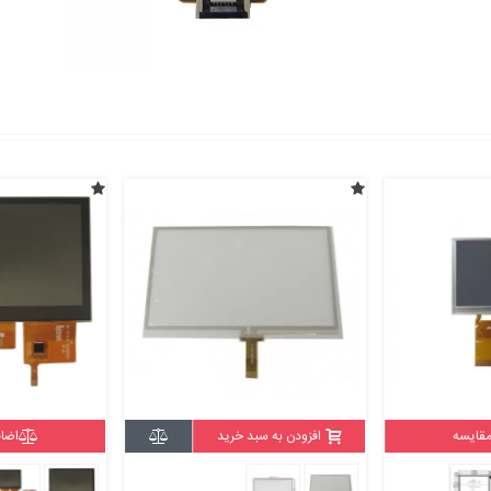
ید
اضافه به مقایسه
افزودن به س