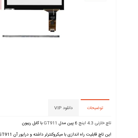
توضیحات
دانلود VIP
تاچ خازنی 4.3 اینچ
6 پین مدل
GT911
با کابل ریبون
این تاچ قابلیت راه اندازی با میکروکنترلر داشته و درایور آن GT911 می باشد.