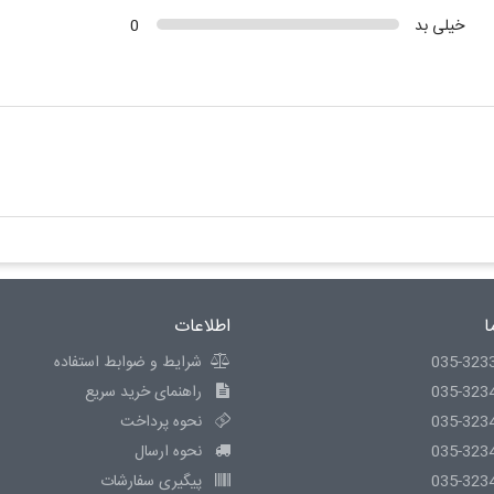
خیلی بد
0
ا
اطلاعات
035-323
شرایط و ضوابط استفاده
035-323
راهنمای خرید سریع
035-323
نحوه پرداخت
035-323
نحوه ارسال
035-323
پیگیری سفارشات