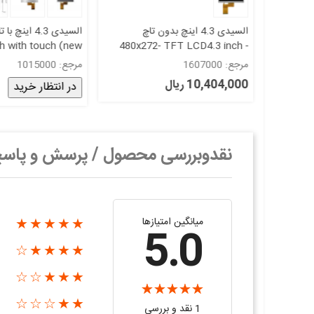
اچ
السیدی 4.3 اینچ با تاچ اسکرینtft
tive touch 4.3 inch
4.3 inch with touch (new
480x2
GN043BDV
)480*272 کیفیت خوب گرید A
مرجع: 1015000
مرجع: 1212000
3,572,000 ریال
در انتظار خرید
نقدوبررسی محصول / پرسش و پاس
میانگین امتیازها
★★★★★
5.0
★★★★☆
★★★☆☆
★★☆☆☆
1 نقد و بررسی