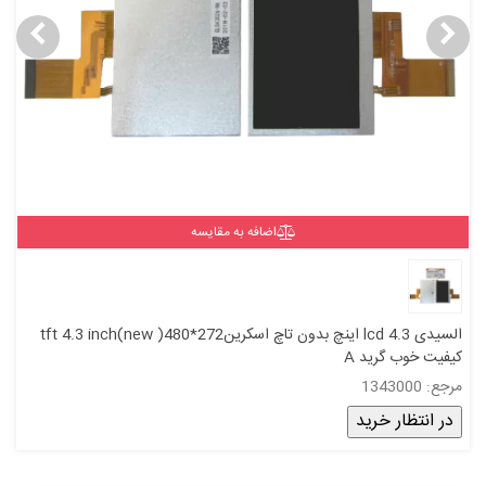
اضافه به مقایسه
السیدی 4.3 lcd اینچ بدون تاچ اسکرینtft 4.3 inch(new )480*272
کیفیت خوب گرید A
مرجع: 1343000
در انتظار خرید