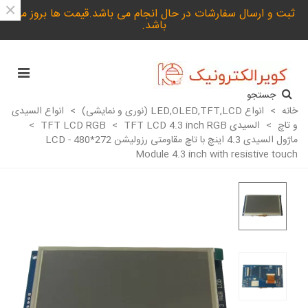
×
ثبت و ارسال سفارشات در حال انجام می باشد.قیمت ها بروز می
باشد.
جستجو
خانه
>
انواع LED,OLED,TFT,LCD (نوری و نمایشی)
>
انواع السیدی
و تاچ
>
السیدی TFT LCD RGB
TFT LCD 4.3 inch RGB
>
>
ماژول السیدی 4.3 اینچ با تاچ مقاومتی رزولیشن 272*480 - LCD
Module 4.3 inch with resistive touch