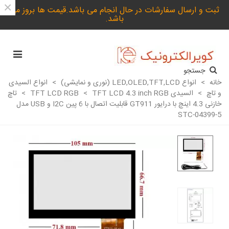
×
ثبت و ارسال سفارشات در حال انجام می باشد.قیمت ها بروز می
باشد.
جستجو
خانه
>
انواع LED,OLED,TFT,LCD (نوری و نمایشی)
>
انواع السیدی
و تاچ
>
السیدی TFT LCD RGB
TFT LCD 4.3 inch RGB
>
>
تاچ
خازنی 4.3 اینچ با درایور GT911 قابلیت اتصال با 6 پین I2C و USB مدل
STC-04399-5