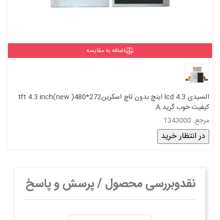
اضافه به مقایسه
السیدی 4.3 lcd اینچ بدون تاچ اسکرینtft 4.3 inch(new )480*272
کیفیت خوب گرید A
مرجع: 1343000
در انتظار خرید
نقدوبررسی محصول / پرسش و پاسخ