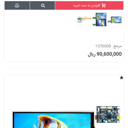
افزودن به سبد خرید
مرجع: 1576000
90,600,000 ریال