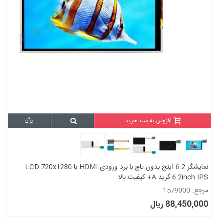
افزودن به سبد خرید
نمایشگر 6.2 اینچ بدون تاچ با برد ورودی HDMI با LCD 720x1280
6.2inch IPS گرید A+ کیفیت بالا
مرجع: 1579000
88,450,000 ریال