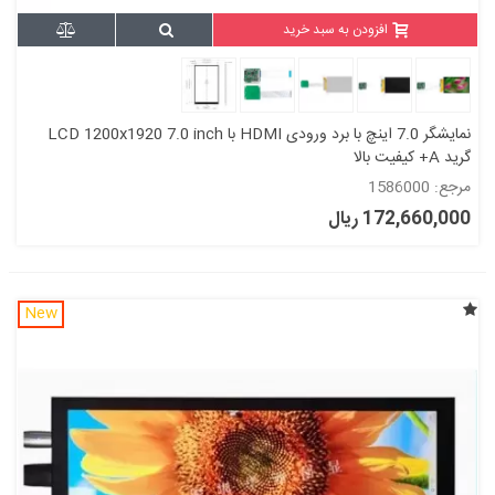
افزودن به سبد خرید
نمایشگر 7.0 اینچ با برد ورودی HDMI با LCD 1200x1920 7.0 inch
گرید A+ کیفیت بالا
مرجع: 1586000
172,660,000 ریال
New