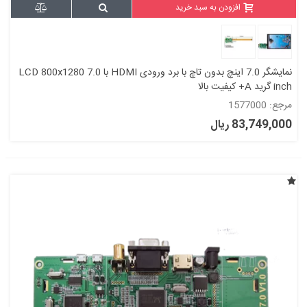
افزودن به سبد خرید
نمایشگر 7.0 اینچ بدون تاچ با برد ورودی HDMI با LCD 800x1280 7.0
inch گرید A+ کیفیت بالا
مرجع: 1577000
83,749,000 ریال