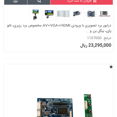
افزودن به سبد خرید
درایور برد تصویری با ورودی AV+VGA+HDMI مخصوص برد رزبری، نانو
پای، بیگل بن و ...
مرجع: 1107000
23,295,000 ریال