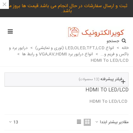
×
ثبت و ارسال سفارشات در حال انجام می باشد.قیمت ها بروز می
باشد.
جستجو
خانه
>
انواع LED,OLED,TFT,LCD (نوری و نمایشی)
>
درایور برد و
باکس و فریم و...
>
انواع درایور برد VGA,AV,HDMI و رابط ها
>
HDMI To LED/LCD
فیلتر پیشرفته
(13 محصولات)
HDMI TO LED/LCD
HDMI To LED/LCD
ادامه مطلب
مقادیر بیشتر ابتدا
13