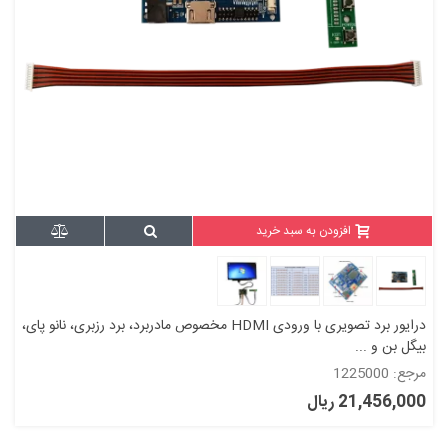
افزودن به سبد خرید
درایور برد تصویری با ورودی HDMI مخصوص مادربرد، برد رزبری، نانو پای،
بیگل بن و ...
مرجع: 1225000
21,456,000 ریال