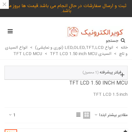
×
ثبت و ارسال سفارشات در حال انجام می باشد.قیمت ها بروز می
باشد.
جستجو
خانه
>
انواع LED,OLED,TFT,LCD (نوری و نمایشی)
>
انواع السیدی
و تاچ
>
السیدی TFT LCD MCU
TFT LCD 1.50 inch MCU
>
فیلتر پیشرفته
(1 محصول)
TFT LCD 1.50 INCH MCU
TFT LCD 1.5 inch
ادامه مطلب
مقادیر بیشتر ابتدا
1