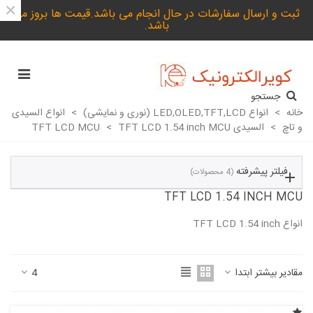
×
ثبت و ارسال سفارشات در حال انجام می باشد.قیمت ها بروز می
باشد.
جستجو
خانه
>
انواع LED,OLED,TFT,LCD (نوری و نمایشی)
>
انواع السیدی
و تاچ
>
السیدی TFT LCD MCU
TFT LCD 1.54 inch MCU
>
فیلتر پیشرفته
(4 محصولات)
TFT LCD 1.54 INCH MCU
انواع TFT LCD 1.54 inch
ادامه مطلب
مقادیر بیشتر ابتدا
4