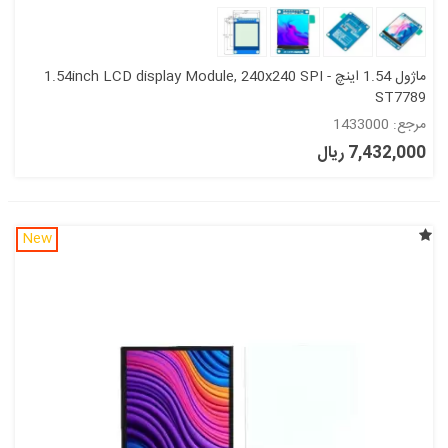
ماژول 1.54 اینچ 1.54inch LCD display Module, 240x240 SPI -
ST7789
مرجع: 1433000
7,432,000 ریال
New