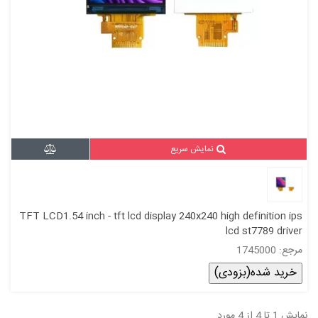
نمایش سریع
TFT LCD1.54 inch - tft lcd display 240x240 high definition ips
lcd st7789 driver
مرجع: 1745000
خرید شده(بزودی)
نمایش 1 تا 4 از 4 مورد