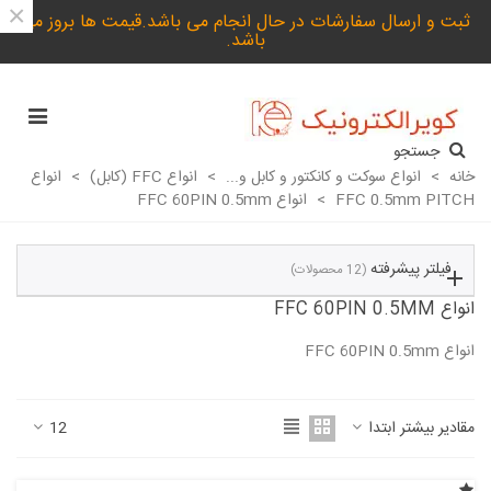
×
ثبت و ارسال سفارشات در حال انجام می باشد.قیمت ها بروز می
باشد.
جستجو
خانه
>
انواع سوکت و کانکتور و کابل و...
>
انواع FFC (کابل)
>
انواع
FFC 0.5mm PITCH
>
انواع FFC 60PIN 0.5mm
فیلتر پیشرفته
(12 محصولات)
انواع FFC 60PIN 0.5MM
انواع FFC 60PIN 0.5mm
ادامه مطلب
مقادیر بیشتر ابتدا
12