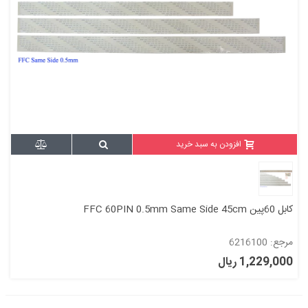
افزودن به سبد خرید
کابل 60پین FFC 60PIN 0.5mm Same Side 45cm
مرجع: 6216100
1,229,000 ریال