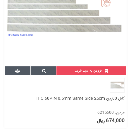
افزودن به سبد خرید
کابل 60پین FFC 60PIN 0.5mm Same Side 25cm
مرجع: 6215600
674,000 ریال