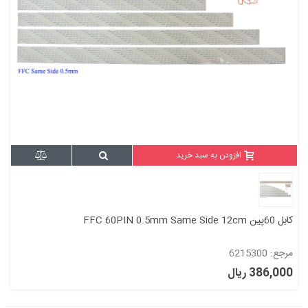
افزودن به سبد خرید
کابل 60پین FFC 60PIN 0.5mm Same Side 12cm
مرجع: 6215300
386,000 ریال