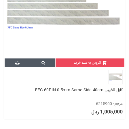
افزودن به سبد خرید
کابل 60پین FFC 60PIN 0.5mm Same Side 40cm
مرجع: 6215900
1,005,000 ریال