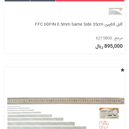
کابل 60پین FFC 60PIN 0.5mm Same Side 35cm
مرجع: 6215800
895,000 ریال