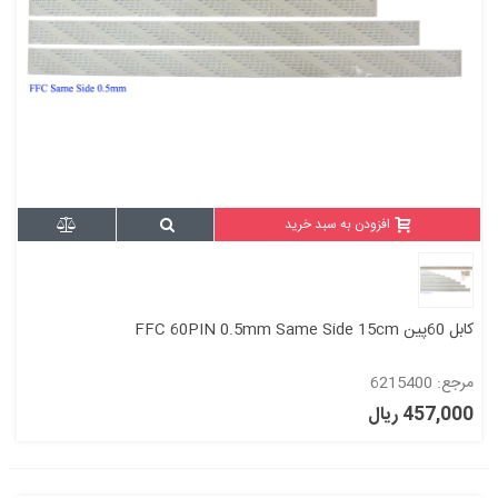
افزودن به سبد خرید
کابل 60پین FFC 60PIN 0.5mm Same Side 15cm
مرجع: 6215400
457,000 ریال