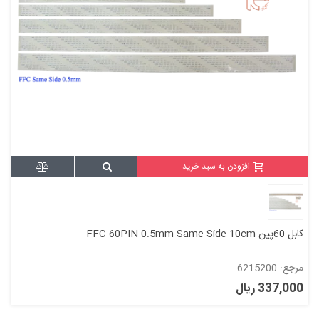
افزودن به سبد خرید
کابل 60پین FFC 60PIN 0.5mm Same Side 10cm
مرجع: 6215200
337,000 ریال