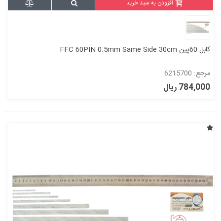
افزودن به سبد خرید
کابل 60پین FFC 60PIN 0.5mm Same Side 30cm
مرجع: 6215700
784,000 ریال