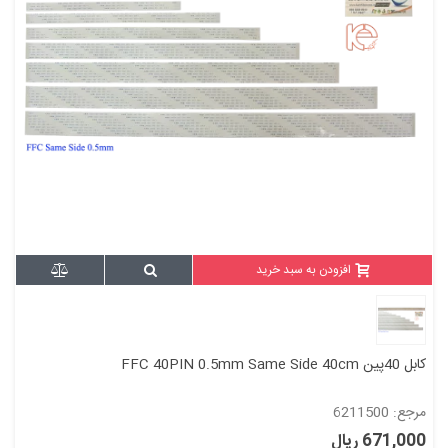
افزودن به سبد خرید
کابل 40پین FFC 40PIN 0.5mm Same Side 40cm
مرجع: 6211500
671,000 ریال