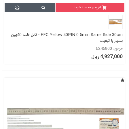
افزودن به سبد خرید
FFC Yellow 40PIN 0.5mm Same Side 30cm - کابل فلت 40پین
بسیار با کیفیت
مرجع: 6246800
4,927,000 ریال