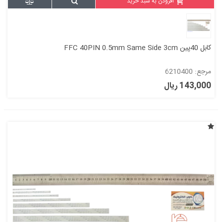
افزودن به سبد خرید
کابل 40پین FFC 40PIN 0.5mm Same Side 3cm
مرجع: 6210400
143,000 ریال