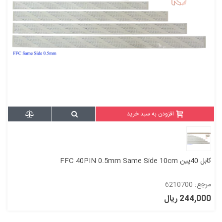
افزودن به سبد خرید
کابل 40پین FFC 40PIN 0.5mm Same Side 10cm
مرجع: 6210700
244,000 ریال