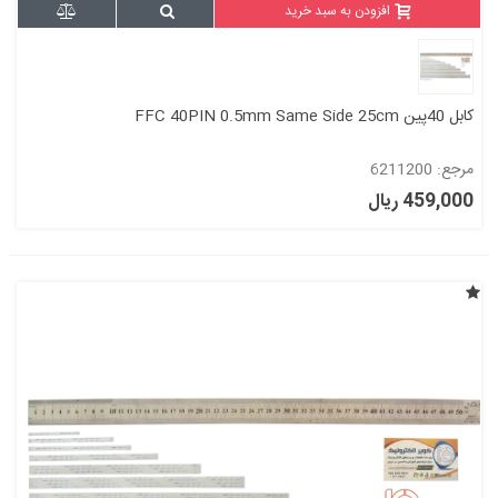
افزودن به سبد خرید
کابل 40پین FFC 40PIN 0.5mm Same Side 25cm
مرجع: 6211200
459,000 ریال