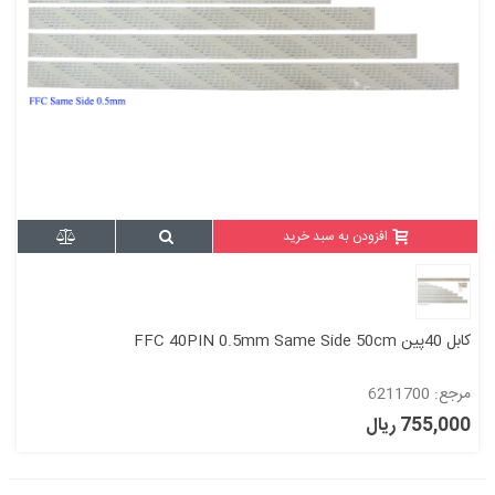
افزودن به سبد خرید
کابل 40پین FFC 40PIN 0.5mm Same Side 50cm
مرجع: 6211700
755,000 ریال