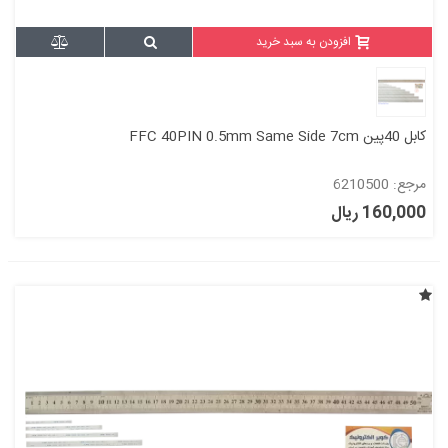
افزودن به سبد خرید
کابل 40پین FFC 40PIN 0.5mm Same Side 7cm
مرجع: 6210500
160,000 ریال