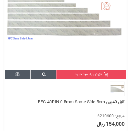
افزودن به سبد خرید
کابل 40پین FFC 40PIN 0.5mm Same Side 5cm
مرجع: 6210600
154,000 ریال