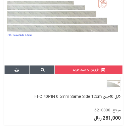
افزودن به سبد خرید
کابل 40پین FFC 40PIN 0.5mm Same Side 12cm
مرجع: 6210800
281,000 ریال