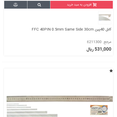
افزودن به سبد خرید
کابل 40پین FFC 40PIN 0.5mm Same Side 30cm
مرجع: 6211300
531,000 ریال