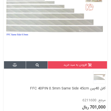
افزودن به سبد خرید
کابل 40پین FFC 40PIN 0.5mm Same Side 45cm
مرجع: 6211600
701,000 ریال