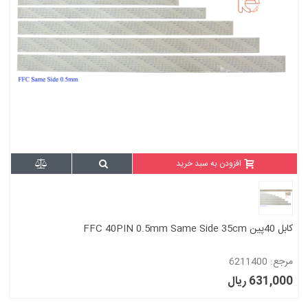
افزودن به سبد خرید
کابل 40پین FFC 40PIN 0.5mm Same Side 35cm
مرجع: 6211400
631,000 ریال