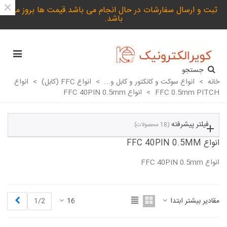
×
ثبت و ارسال سفارشات در حال انجام می باشد.قیمت ها بروز می
باشد.
جستجو
خانه
>
انواع سوکت و کانکتور و کابل و...
>
انواع FFC (کابل)
>
انواع
FFC 0.5mm PITCH
>
انواع FFC 40PIN 0.5mm
فیلتر پیشرفته
(18 محصولات)
انواع FFC 40PIN 0.5MM
انواع FFC 40PIN 0.5mm
ادامه مطلب
بعدی
مقادیر بیشتر ابتدا
16
1/2