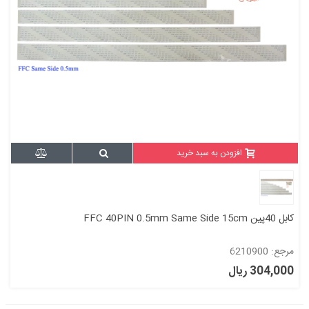
افزودن به سبد خرید
کابل 40پین FFC 40PIN 0.5mm Same Side 15cm
مرجع: 6210900
304,000 ریال