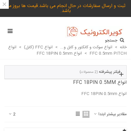
×
ثبت و ارسال سفارشات در حال انجام می باشد.قیمت ها بروز می
باشد.
جستجو
خانه
>
انواع سوکت و کانکتور و کابل و...
>
انواع FFC (کابل)
>
انواع
FFC 0.5mm PITCH
>
انواع FFC 18PIN 0.5mm
فیلتر پیشرفته
(2 محصولات)
انواع FFC 18PIN 0.5MM
انواع FFC 18PIN 0.5mm
ادامه مطلب
مقادیر بیشتر ابتدا
2