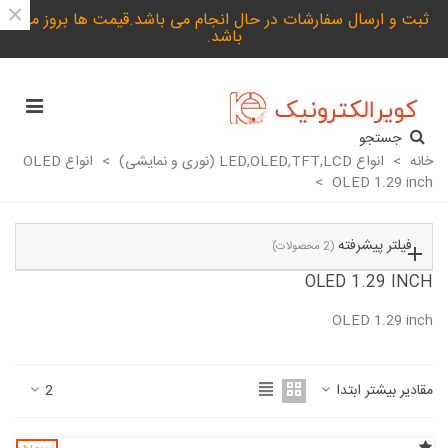
×
ثبت و ارسال سفارشات در حال انجام می باشد.قیمت ها بروز می
باشد.
جستجو
خانه
>
انواع LED,OLED,TFT,LCD (نوری و نمایشی)
>
انواع OLED
>
OLED 1.29 inch
فیلتر پیشرفته
(2 محصولات)
OLED 1.29 INCH
OLED 1.29 inch
ادامه مطلب
مقادیر بیشتر ابتدا
2