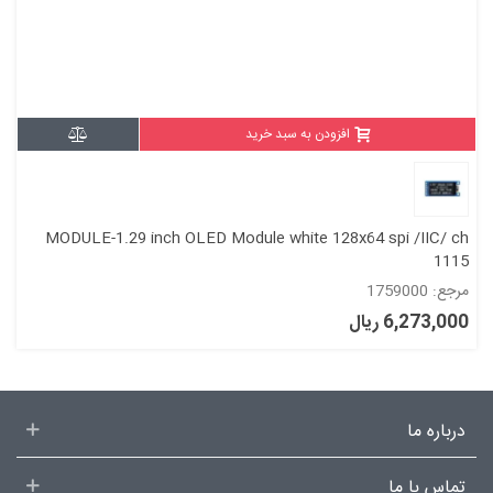
افزودن به سبد خرید
MODULE-1.29 inch OLED Module white 128x64 spi /IIC/ ch
1115
مرجع: 1759000
6,273,000 ریال
درباره ما
تماس با ما