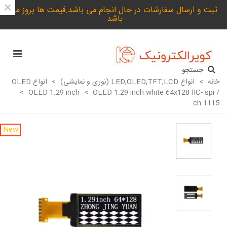
×
ثبت و ارسال سفارشات در حال انجام می باشد.قیمت ها بروز می
باشد.
جستجو
خانه
>
انواع LED,OLED,TFT,LCD (نوری و نمایشی)
>
انواع OLED
>
OLED 1.29 inch
>
OLED 1.29 inch white 64x128 IIC- spi /
ch 1115
New