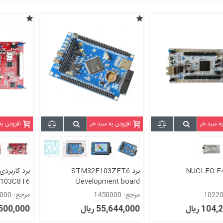
به سبد خرید
افزودن به سبد خرید
افزودن ب
برد STM32F103ZET6
برد کاربردی
Development board
مرجع: 1450000
مرجع: 1106000
C8-LAN-
10 ریال
55,644,000 ریال
34,500,000 
V4.0 W5500 (ج