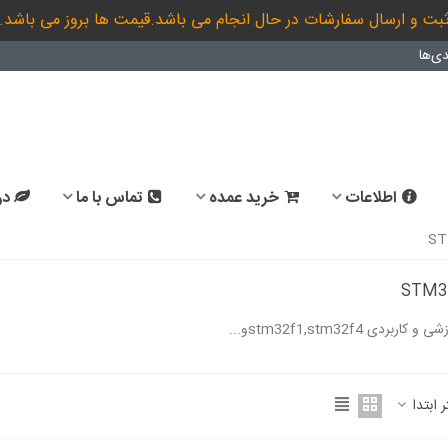
بت و ارسال سفارشات در حال انجام می باشد.قیمت ها بروز می باشد.
ی‌ها
اطلاعات
خرید عمده
تماس با ما
در
ربردی stm32f1,stm32f4و...
ادامه مطلب
ر ابتدا