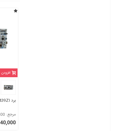
افزودن 
برد NUCLEO-F439ZI
مرجع: 1022000
4,240,000