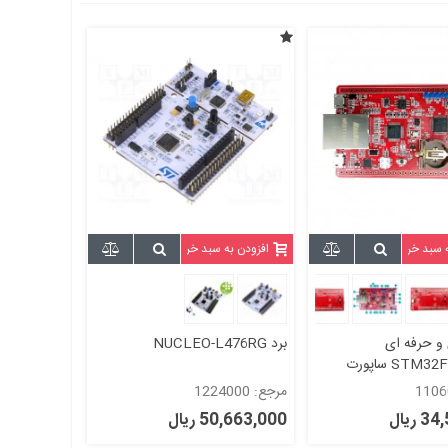
ه سبد خرید
افزودن به سبد خرید
 و حرفه ای
برد NUCLEO-L476RG
STM32F103C8T6 ساپورت
السیدی MCU -40PIN پین
مرجع: 1224000
EWB-STM32F103
ریال
50,663,000 ریال
دید)