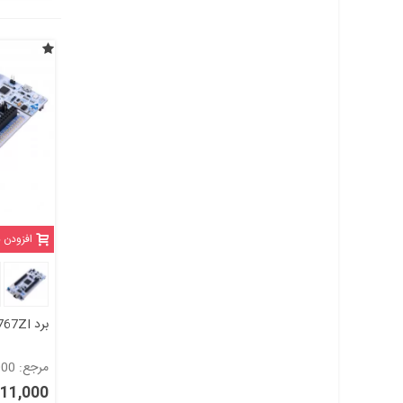
افزودن 
برد NUCLEO-F767ZI
مرجع: 1136000
84,211,000