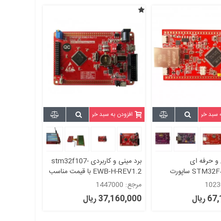
ه سبد خرید
افزودن به سبد خرید
 و حرفه ای
برد مینی و کاربردی stm32f107-
STM32F407VGT6 ساپورت
EWB-H-REV1.2 با قیمت مناسب
السیدی40PIN MCUپین EWB-
مرجع: 1447000
STM32F407VG-LAN
ریال
37,160,000 ریال