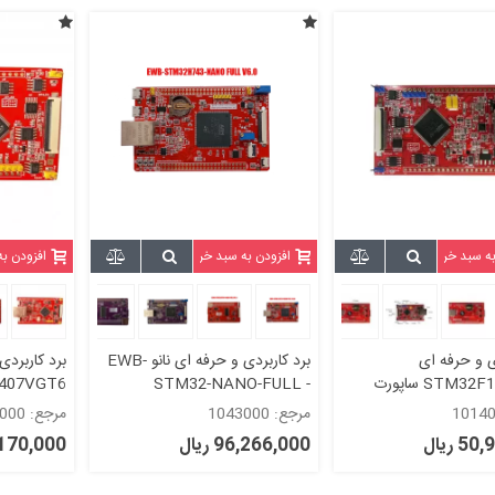
به سبد خرید
افزودن به سبد خرید
افزودن ب
ی و حرفه ای
برد کاربردی و حرفه ای نانو EWB-
برد کاربردی
STM32F107VCT6 ساپورت
STM32-NANO-FULL -
السیدی40پین EWB-
STM32H743IIT6-V6.0 (جدید)
مرجع: 1043000
مرجع: 1023000
STM32F107VC-LAN
امکانات فول
8720-V4
 ریال
96,266,000 ریال
67,170,000 