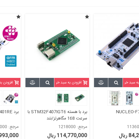
به سبد خرید
افزودن به سبد خرید
افزودن ب
برد با هسته STM32F407IGT6 با
برد NUCLEO-F401RE
سرعت 168 مگاهرتز/نند
فلش/Ethernet
مرجع: 1218000
مرجع: 1527000
 ریال
114,770,000 ریال
45,993,000 