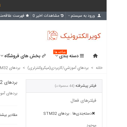
ث
ورود به سیستم
مشاهدات اخیر
0
فهرست علاقه‌مند
شاخه ها
دسته بندی
بخش های فروشگاه
خانه
>
بردهاي آموزشي/کاربردی(میکروکنترلری)
>
بردهای STM32
بردهای STM32
فیلتر پیشرفته
(44 محصولات)
بردهای آموزشی و کا
فیلترهای فعال
دسته‌بندی‌ها : بردهای STM32
مقادیر بیشت
موجود