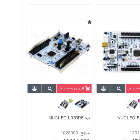
ه سبد خرید
افزودن به سبد خرید
برد NUCLEO-L053R8
مرجع: 1028000