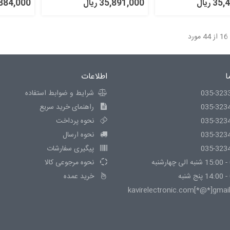
 ریال
35,891,000 ریال
47,884,000 
ا
اطلاعات
035-323
شرایط و ضوابط استفاده
035-323
راهنمای خرید سریع
035-323
نحوه پرداخت
035-323
نحوه ارسال
035-323
پیگیری سفارشات
نحوه مرجوعی کالا
خرید عمده
kavirelectronic.com[*@*]gmai