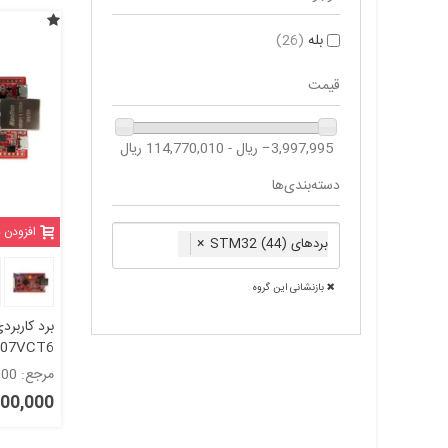
بله
(26)
قیمت
‎−3,997,995 ریال - 114,770,010 ریال
دسته‌بندی‌ها
افزودن 
بردهای STM32 (44)
×
بازنشانی این گروه
برد کاربرد
مرجع: 1014000
8720-V2
50,900,000