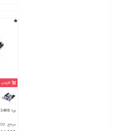
افزودن 
برد NUCLEO-F334R8
مرجع: 1201000