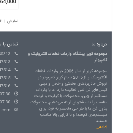
35,464,000
نمایش 1 تا 16 از 44 مورد
درباره ما
تماس با م
مجموعه کویر: پیشگام واردات قطعات الکترونیک و
30313
کامپیوتر
47513
47514
مجموعه کویر از سال 2006 در واردات قطعات
الکترونیک و از 2015 با نام کویر کامپیوتر در
47515
فروش مادربردهای صنعتی و خاص و مینی
47516
کیس‌های فن لس فعالیت دارد. ما با واردات
07:30 - 15:00 شنبه الی چهارشنبه
مستقیم از چین، محصولات با کیفیت و قیمت
07:30 - 14:00 پنج شنبه
مناسب را به مشتریان ارائه می‌دهیم. محصولات
بدون فن ما با طراحی منحصر به فرد، برای
l.com
سیستم‌های کم‌صدا و با کارایی بالا مناسب
هستند.
ادامه...