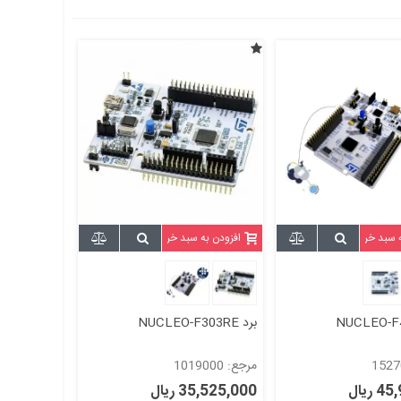
ه سبد خرید
افزودن به سبد خرید
برد NUCLEO-F303RE
مرجع: 1019000
ریال
35,525,000 ریال