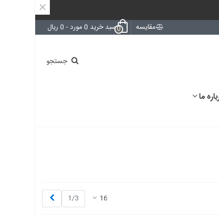
×
مقایسه
سبد خرید
0
مورد
-
0 ریال
0
جستجو
باره ما
بعدی
1/3
16