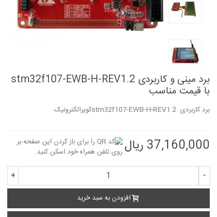
برد مینی و کاربردی stm32f107-EWB-H-REV1.2
با قیمت مناسب
برد کاربردی stm32f107-EWB-H-REV1.2کویرالکترونیک
37,160,000 ریال
+
-
افزودن به سبد خرید