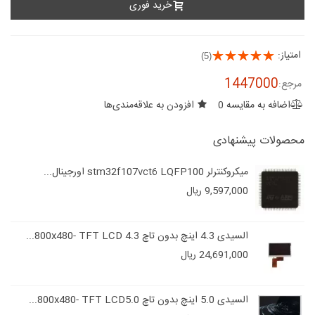
خرید فوری
امتیاز:
(5)
1447000
مرجع:
اضافه به مقایسه
0
افزودن به علاقه‌مندی‌ها
محصولات پیشنهادی
میکروکنترلر stm32f107vct6 LQFP100 اورجینال...
9,597,000 ریال
السیدی 4.3 اینچ بدون تاچ 800x480- TFT LCD 4.3...
24,691,000 ریال
السیدی 5.0 اینچ بدون تاچ 800x480- TFT LCD5.0...