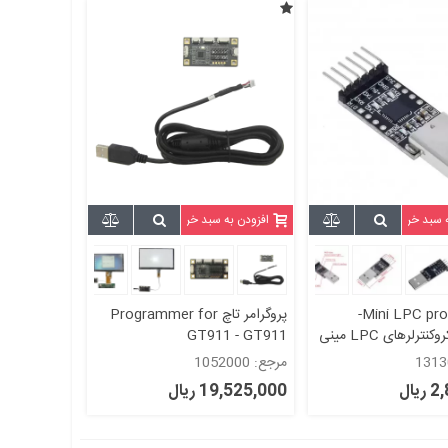
ه سبد خرید
افزودن به سبد خرید
Mini LPC programmer-
پروگرامر تاچ Programmer for
پروگرامرمیکروکنترلرهای LPC مینی
GT911 - GT911
پروگرامر( مبدل CP2102 USB 2.0
مرجع: 1052000
یال
19,525,000 ریال