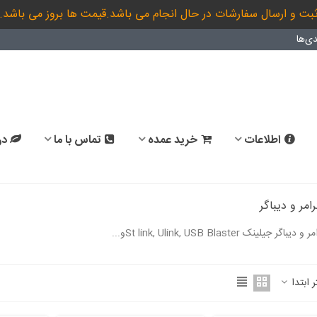
بت و ارسال سفارشات در حال انجام می باشد.قیمت ها بروز می باشد.
ی‌ها
اطلاعات
خرید عمده
تماس با ما
در
رامر و دیباگر
 جیلینک St link, Ulink, USB Blasterو...
ادامه مطلب
ر ابتدا