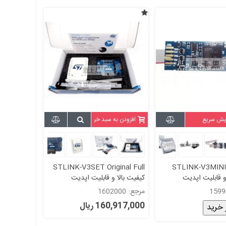
یش سریع
افزودن به سبد خرید
STLINK-V3SET Original Full
STLINK-V3MINIE
و قابلیت اپدیت
کیفیت بالا و قابلیت اپدیت
اورجینال- 100 %
مرجع: 1602000
160,917,000 ریال
 خرید