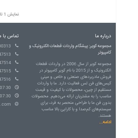
نمایش 1 تا 10 از 10 مورد
درباره ما
تماس با م
مجموعه کویر: پیشگام واردات قطعات الکترونیک و
30313
کامپیوتر
47513
47514
مجموعه کویر از سال 2006 در واردات قطعات
الکترونیک و از 2015 با نام کویر کامپیوتر در
47515
فروش مادربردهای صنعتی و خاص و مینی
47516
کیس‌های فن لس فعالیت دارد. ما با واردات
07:30 - 15:00 شنبه الی چهارشنبه
مستقیم از چین، محصولات با کیفیت و قیمت
07:30 - 14:00 پنج شنبه
مناسب را به مشتریان ارائه می‌دهیم. محصولات
بدون فن ما با طراحی منحصر به فرد، برای
l.com
سیستم‌های کم‌صدا و با کارایی بالا مناسب
هستند.
ادامه...