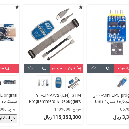
به سبد خرید
افزودن به سبد خرید
نما
Mini LPC programmer- مینی
ST-LINK/V2 (EN), STM
 original
پروگرامر چندکاره ( مبدل USB /
Programmers & Debuggers
کیفیت بالا 
TTL / RS232 
کیفیت بالا و قابلیت اپدیت
اورجینال- 100 %st-link
مرجع: 1409000
مرجع: 1599000
اورجینال- 100 %STLINK -
ریال
115,350,000 ریال
در انتظار
original st link