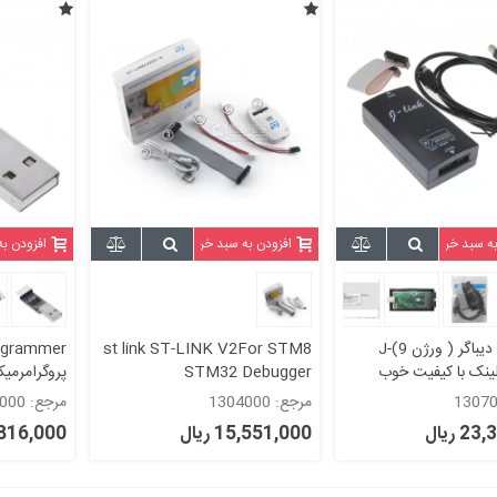
به سبد خرید
افزودن به سبد خرید
افزودن ب
پروگرامر و دیباگر ( ورژن 9)J-
st link ST-LINK V2For STM8
-جیلینک با کیفیت خوب
STM32 Debugger
بدون از دست دادن فریم ور j link
,Programmer, stlink کیفیت بالا
مرجع: 1304000
مرجع: 1313000
و قابلیت اپدیت - های کپی
to TTL)
 ریال
15,551,000 ریال
2,816,000 ر