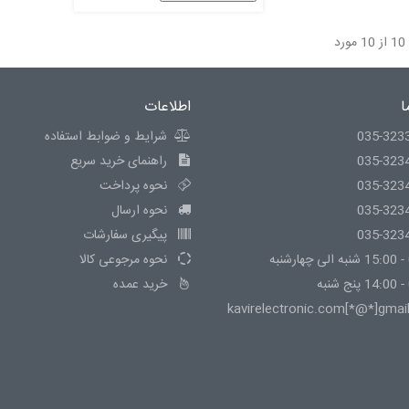
ا
اطلاعات
035-323
شرایط و ضوابط استفاده
035-323
راهنمای خرید سریع
035-323
نحوه پرداخت
035-323
نحوه ارسال
035-323
پیگیری سفارشات
نحوه مرجوعی کالا
خرید عمده
kavirelectronic.com[*@*]gmai