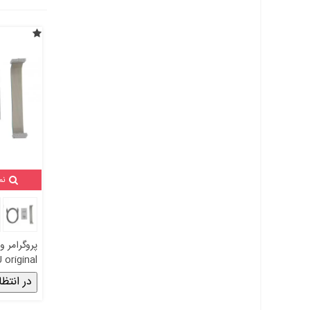
نم
پروگرامر و
 original
ساخت آلم
در انتظا
segger