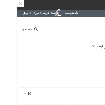
×
مقایسه
سبد خرید
0
مورد
-
0 ریال
0
جستجو
باره ما
10