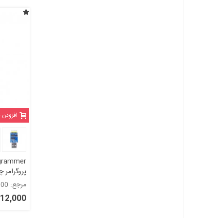
افزودن 
/ RS485)
مرجع: 1057000
3,312,000 