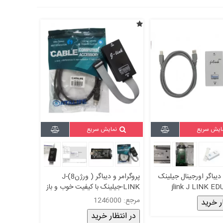
ایش سریع
نمایش سریع
 دیباگر اورجینال جیلینک
پروگرامر و دیباگر ( ورژن8)J-
jlink J LINK EDU
LINK-جیلینک با کیفیت خوب و باز
ان آپدیت آخرین نسخه
گردانی فریم ور j link jlink
مرجع: 1246000
ر خرید
در انتظار خرید