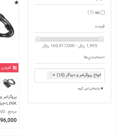
بله
(7)
قیمت
1,995 ریال - 160,917,000 ریال
دسته‌بندی‌ها
افزودن 
انواع پروگرامر و دیباگر (10)
×
بازنشانی این گروه
LINK
مرجع: 1307000
jlink
23,396,000