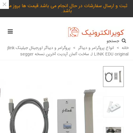
×
ثبت و ارسال سفارشات در حال انجام می باشد.قیمت ها بروز می
باشد.
جستجو
خانه
>
انواع پروگرامر و دیباگر
>
پروگرامر و دیباگر اورجینال جیلینک jlink
J LINK EDU original ساخت آلمان آپدیت آخرین نسخه segger