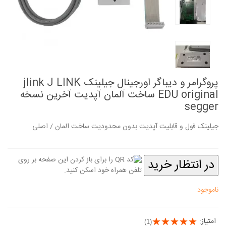
پروگرامر و دیباگر اورجینال جیلینک jlink J LINK
EDU original ساخت آلمان آپدیت آخرین نسخه
segger
جیلینک فول و قابلیت آپدیت بدون محدودیت ساخت المان / اصلی
در انتظار خرید
ناموجود
امتیاز:
(1)