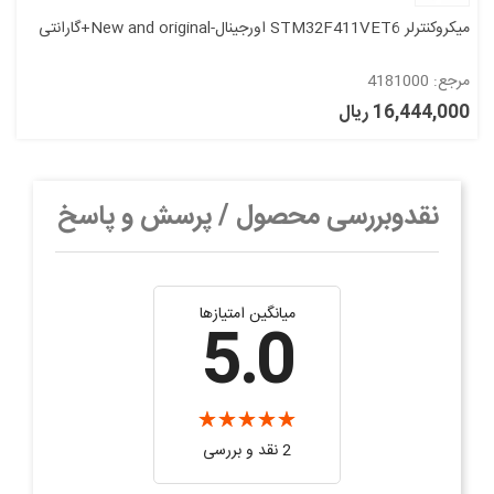
میکروکنترلر STM32F411VET6 اورجینال-New and original+گارانتی
مرجع: 4181000
16,444,000 ریال
نقدوبررسی محصول / پرسش و پاسخ
میانگین امتیازها
5.0
2 نقد و بررسی‌‌