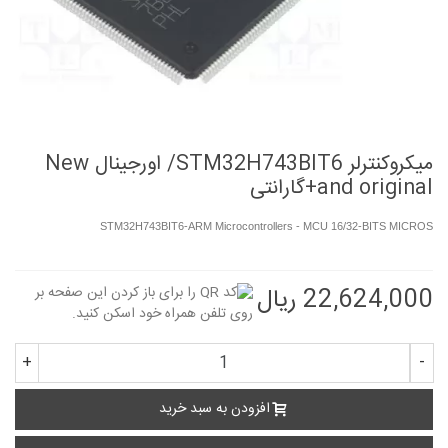
میکروکنترلر STM32H743BIT6/ اورجینال New
and original+گارانتی
STM32H743BIT6-ARM Microcontrollers - MCU 16/32-BITS MICROS
22,624,000 ریال
+
-
افزودن به سبد خرید