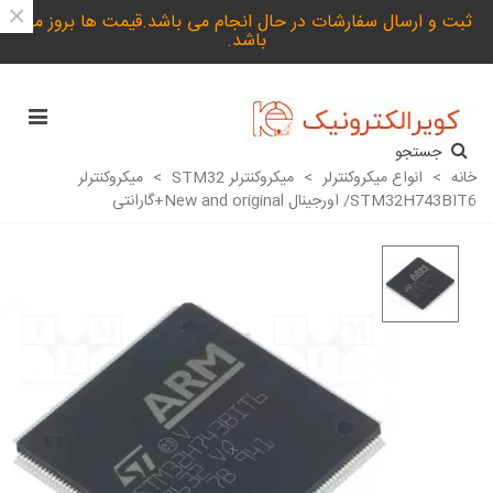
×
ثبت و ارسال سفارشات در حال انجام می باشد.قیمت ها بروز می
باشد.
جستجو
خانه
>
انواع میکروکنترلر
>
میکروکنترلر STM32
>
میکروکنترلر
STM32H743BIT6/ اورجینال New and original+گارانتی