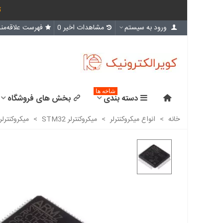
ث
ورود به سیستم
مشاهدات اخیر
0
فهرست علاقه‌مند
شاخه ها
دسته بندی
بخش های فروشگاه
خانه
>
انواع میکروکنترلر
>
میکروکنترلر STM32
>
میکروکنترلر stm32f105rct6 /اورجینال - New and original+گار