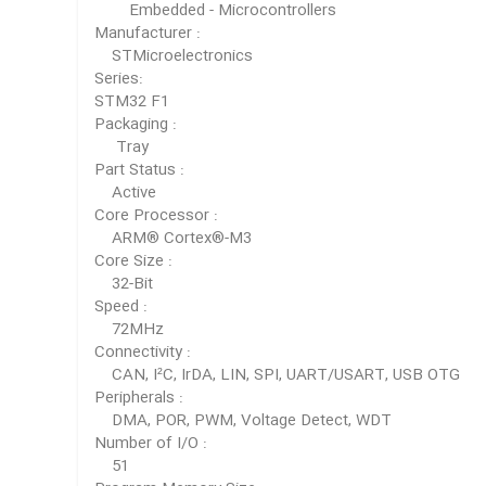
Embedded - Microcontrollers
Manufacturer :
STMicroelectronics
Series:
STM32 F1
Packaging :
Tray
Part Status :
Active
Core Processor :
ARM® Cortex®-M3
Core Size :
32-Bit
Speed :
72MHz
Connectivity :
CAN, I²C, IrDA, LIN, SPI, UART/USART, USB OTG
Peripherals :
DMA, POR, PWM, Voltage Detect, WDT
Number of I/O :
51