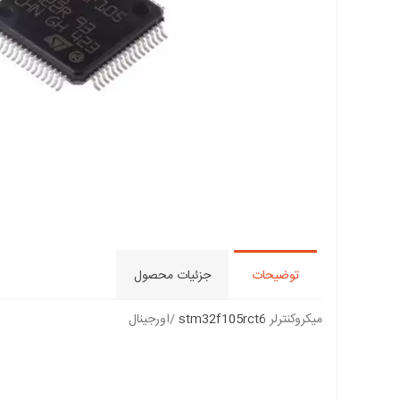
توضیحات
جزئیات محصول
میکروکنترلر
stm32f105rct6
/اورجینال