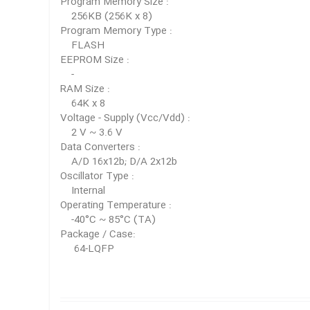
Program Memory Size :
256KB (256K x 8)
Program Memory Type :
FLASH
EEPROM Size :
-
RAM Size :
64K x 8
Voltage - Supply (Vcc/Vdd) :
2 V ~ 3.6 V
Data Converters :
A/D 16x12b; D/A 2x12b
Oscillator Type :
Internal
Operating Temperature :
-40°C ~ 85°C (TA)
Package / Case:
64-LQFP