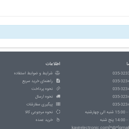
ا
اطلاعات
035-323
شرایط و ضوابط استفاده
035-323
راهنمای خرید سریع
035-323
نحوه پرداخت
035-323
نحوه ارسال
035-323
پیگیری سفارشات
نحوه مرجوعی کالا
خرید عمده
kavirelectronic.com[*@*]gmai