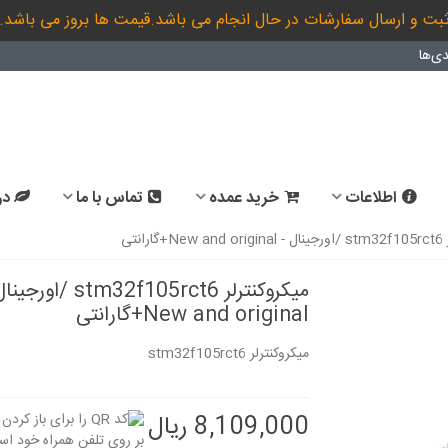
بت و ارسال سفارشات در حال انجام می باشد.قیمت ها بروز می باشد.
ی‌ها
اطلاعات
خرید عمده
تماس با ما
در
انتی
میکروکنترلر stm32f105rct6 /اور
New and original+گارانتی
میکروکنترلر stm32f105rct6
8,109,000 ریال