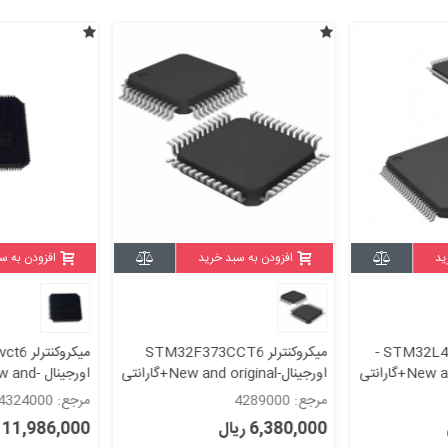
ید
افزودن به سبد خرید
افزودن به س
میکروکنترلر STM32L471VGT6 -
میکروکنترلر STM32F373CCT6
اورجینال-New and original+گارانتی
اورجینال -d
original+گارانتی
مرجع: 4289000
مرجع: 4324000
6,380,000 ریال
11,986,000 ریال