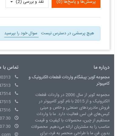
پرسش‌ها و پاسخ‌ها (0)
نقد و بررسی‌‌ (2)
هیچ پرسشی در دسترس نیست
سوال خود را بپرسید
درباره ما
تماس با م
مجموعه کویر: پیشگام واردات قطعات الکترونیک و
30313
کامپیوتر
47513
47514
مجموعه کویر از سال 2006 در واردات قطعات
الکترونیک و از 2015 با نام کویر کامپیوتر در
47515
فروش مادربردهای صنعتی و خاص و مینی
47516
کیس‌های فن لس فعالیت دارد. ما با واردات
07:30 - 15:00 شنبه الی چهارشنبه
مستقیم از چین، محصولات با کیفیت و قیمت
07:30 - 14:00 پنج شنبه
مناسب را به مشتریان ارائه می‌دهیم. محصولات
بدون فن ما با طراحی منحصر به فرد، برای
l.com