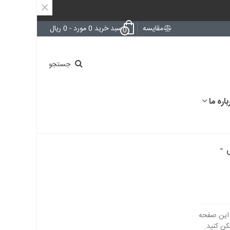
×
مقایسه
سبد خرید
0
مورد
-
0 ریال
0
جستجو
باره ما
جینال -