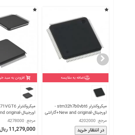
اضافه به مقایسه
افزودن به سبد خر
میکروکنترلر STM32F767zgt6 /
میکروکنترلر stm32h7b0vbt6 -
اورجینال-New and original+گارانتی
اورجینال-New and original+گارانتی
مرجع: 4202000
مرجع: 4278000
11,279,000 ریال
در انتظار خرید