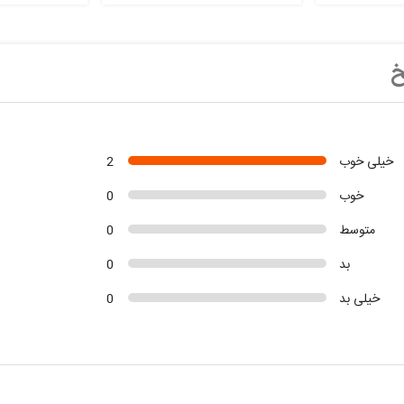
خ
خیلی خوب
2
خوب
0
متوسط
0
بد
0
خیلی بد
0