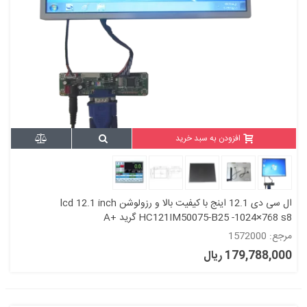
افزودن به سبد خرید
ال سی دی 12.1 اینج با کیفیت بالا و رزولوشن lcd 12.1 inch
HC121IM50075-B25 -1024×768 s8 گرید +A
مرجع: 1572000
179,788,000 ریال