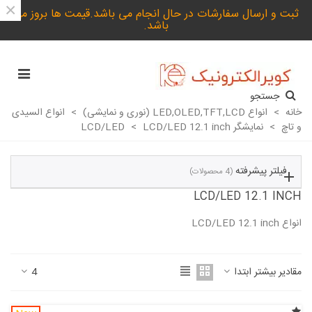
×
ثبت و ارسال سفارشات در حال انجام می باشد.قیمت ها بروز می
باشد.
جستجو
خانه
>
انواع LED,OLED,TFT,LCD (نوری و نمایشی)
>
انواع السیدی
و تاچ
>
نمایشگر LCD/LED
LCD/LED 12.1 inch
>
فیلتر پیشرفته
(4 محصولات)
LCD/LED 12.1 INCH
انواع LCD/LED 12.1 inch
ادامه مطلب
مقادیر بیشتر ابتدا
4