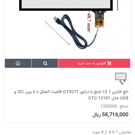
افزودن به سبد خرید
تاچ خازنی 12.1 اینچ با درایور GT9271 قابلیت اتصال با 6 پین I2C و
USB مدل STC-12191
مرجع: 1552000
58,716,000 ریال
نمایش 1 تا 4 از 4 مورد