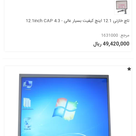
تاچ خازنی 12.1 اینچ کیفیت بسیار عالی - 12.1inch CAP 4:3
مرجع: 1631000
49,420,000 ریال