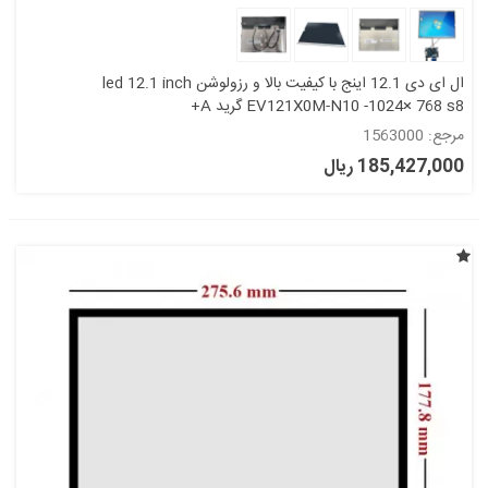
ال ای دی 12.1 اینج با کیفیت بالا و رزولوشن led 12.1 inch
EV121X0M-N10 -1024× 768 s8 گرید A+
مرجع: 1563000
185,427,000 ریال