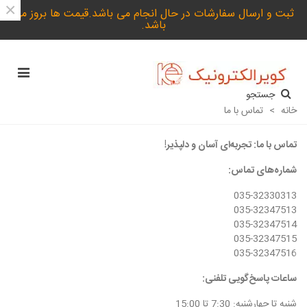
×
ثبت و ارسال سفارشات در حال انجام می باشد.قیمت ها بروز می
باشد.
جستجو
خانه
>
تماس با ما
تماس با ما: تجربه‌ای آسان و دلپذیر!
شماره‌های تماس:
035-32330313
035-32347513
035-32347514
035-32347515
035-32347516
ساعات پاسخ‌گویی تلفنی:
شنبه تا چهارشنبه: 7:30 تا 15:00