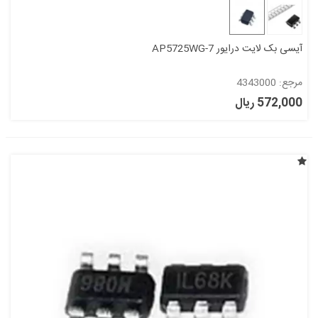
آیسی بک لایت درایور AP5725WG-7
مرجع: 4343000
572,000 ریال