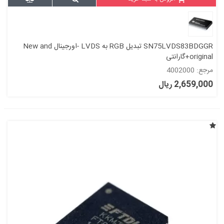
SN75LVDS83BDGGR تبدیل RGB به LVDS -اورجینال New and
original+گارانتی
مرجع: 4002000
2,659,000 ریال