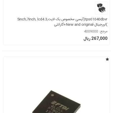
tps61040dbvr(آیسی مخصوص بک لایت,5inch,7inch, lcd4.3
)اورجینال-New and original+گارانتی
مرجع: 4009000
267,000 ریال