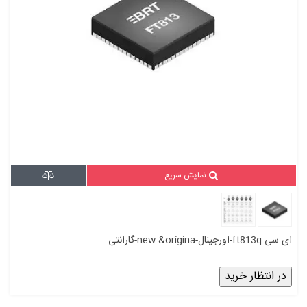
نمایش سریع
ای سی ft813q-اورجینال-new &origina-گارانتی
در انتظار خرید