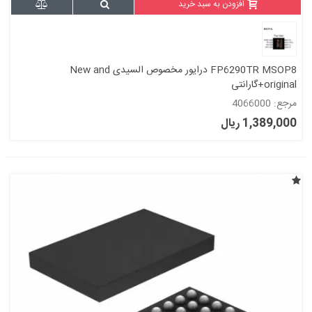
افزودن به سبد خرید
FP6290TR MSOP8 درایور مخصوص السیدی New and
original+گارانتی
مرجع: 4066000
1,389,000 ریال