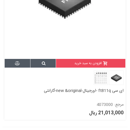
افزودن به سبد خرید
ای سی ft811q -اورجینال-new &original-گارانتی
مرجع: 4073000
21,013,000 ریال