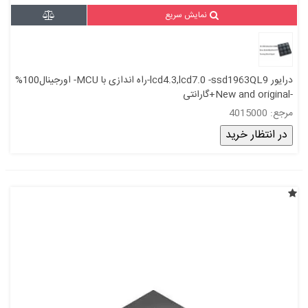
نمایش سریع
درایور lcd4.3,lcd7.0 -ssd1963QL9-راه اندازی با MCU- اورجینال100%
-New and original+گارانتی
مرجع: 4015000
در انتظار خرید