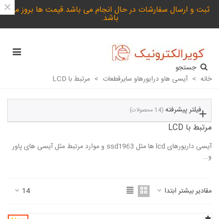
×
ثبت و ارسال سفارشات در حال انجام می باشد.قیمت ها بروز می
باشد.
جستجو
خانه
>
آیسی هاو درایورهاو سایرقطعات
>
مرتبط با LCD
فیلتر پیشرفته
(14 محصولات)
مرتبط با LCD
آیسی داریورهای lcd ها مثل ssd1963 و موارد مرتبط مثل آیسی های پاور
و...
ادامه مطلب
مقادیر بیشتر ابتدا
14