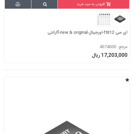
افزودن به سبد خرید
ای سی ft812-اورجینال-new & original-گارانتی
مرجع: 4074000
17,203,000 ریال