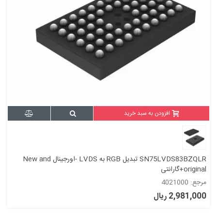
افزودن به سبد خرید
SN75LVDS83BZQLR تبدیل RGB به LVDS -اورجینال New and
original+گارانتی
مرجع: 4021000
2,981,000 ریال