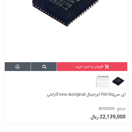
افزودن به سبد خرید
ای سیft810q-اورجینال-new &original-گارانتی
مرجع: 4098000
22,139,000 ریال