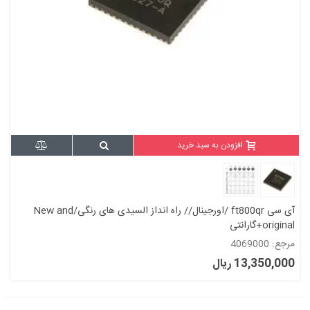
افزودن به سبد خرید
آی سی ft800qr /اورجینال// راه انداز السیدی های رنگی/New and
original+گارانتی
مرجع: 4069000
13,350,000 ریال