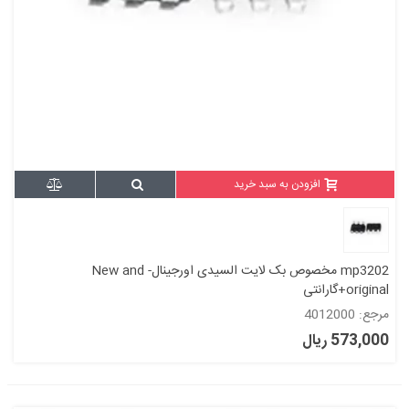
افزودن به سبد خرید
mp3202 مخصوص بک لایت السیدی اورجینال- New and
original+گارانتی
مرجع: 4012000
573,000 ریال