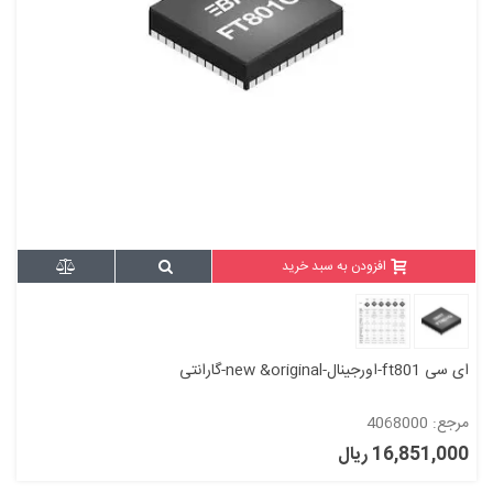
افزودن به سبد خرید
ای سی ft801-اورجینال-new &original-گارانتی
مرجع: 4068000
16,851,000 ریال