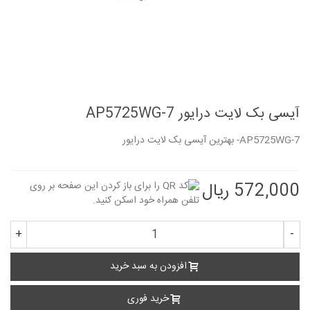
آیسی بک لایت درایور AP5725WG-7
AP5725WG-7- بهترین آیسی بک لایت درایور
572,000 ریال
+
-
افزودن به سبد خرید
خرید فوری