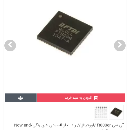
افزودن به سبد خرید
آی سی ft800qr /اورجینال// راه انداز السیدی های رنگی/New and