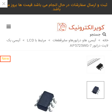
×
ثبت و ارسال سفارشات در حال انجام می باشد.قیمت ها بروز می
باشد.
جستجو
خانه
>
آیسی هاو درایورهاو سایرقطعات
>
مرتبط با LCD
>
آیسی بک
لایت درایور AP5725WG-7
New