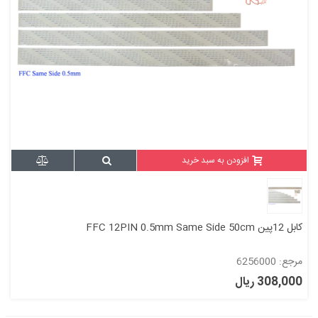
افزودن به سبد خرید
کابل 12پین FFC 12PIN 0.5mm Same Side 50cm
مرجع: 6256000
308,000 ریال