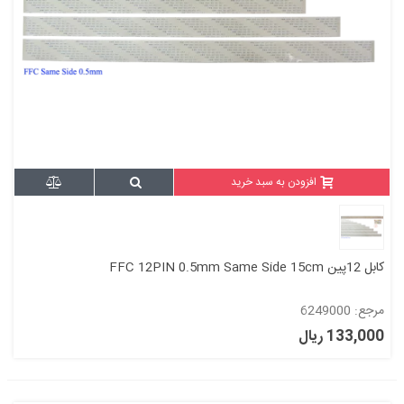
افزودن به سبد خرید
کابل 12پین FFC 12PIN 0.5mm Same Side 15cm
مرجع: 6249000
133,000 ریال