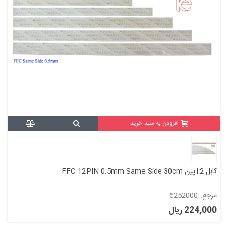
افزودن به سبد خرید
کابل 12پین FFC 12PIN 0.5mm Same Side 30cm
مرجع: 6252000
224,000 ریال