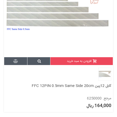
افزودن به سبد خرید
کابل 12پین FFC 12PIN 0.5mm Same Side 20cm
مرجع: 6250000
164,000 ریال