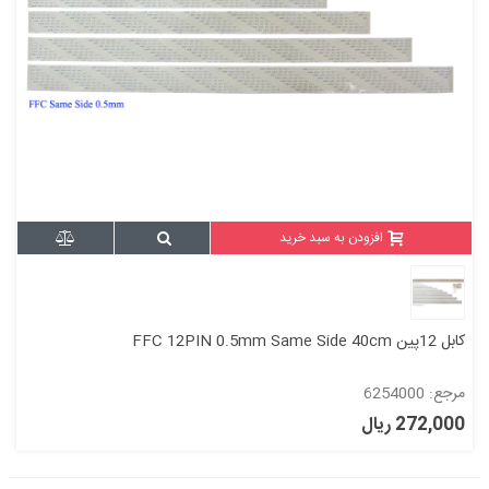
افزودن به سبد خرید
کابل 12پین FFC 12PIN 0.5mm Same Side 40cm
مرجع: 6254000
272,000 ریال