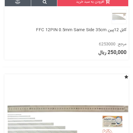
افزودن به سبد خرید
کابل 12پین FFC 12PIN 0.5mm Same Side 35cm
مرجع: 6253000
250,000 ریال