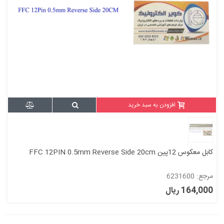
افزودن به سبد خرید
کابل معکوس 12پین FFC 12PIN 0.5mm Reverse Side 20cm
مرجع: 6231600
164,000 ریال