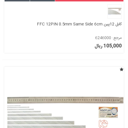
کابل 12پین FFC 12PIN 0.5mm Same Side 6cm
مرجع: 6246000
105,000 ریال