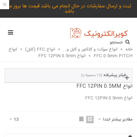
×
ثبت و ارسال سفارشات در حال انجام می باشد.قیمت ها بروز می
باشد.
جستجو
خانه
>
انواع سوکت و کانکتور و کابل و...
>
انواع FFC (کابل)
>
انواع
FFC 0.5mm PITCH
>
انواع FFC 12PIN 0.5mm
فیلتر پیشرفته
(13 محصولات)
انواع FFC 12PIN 0.5MM
انواع FFC 12PIN 0.5mm
ادامه مطلب
مقادیر بیشتر ابتدا
13