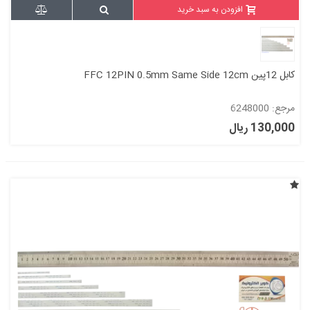
افزودن به سبد خرید
کابل 12پین FFC 12PIN 0.5mm Same Side 12cm
مرجع: 6248000
130,000 ریال