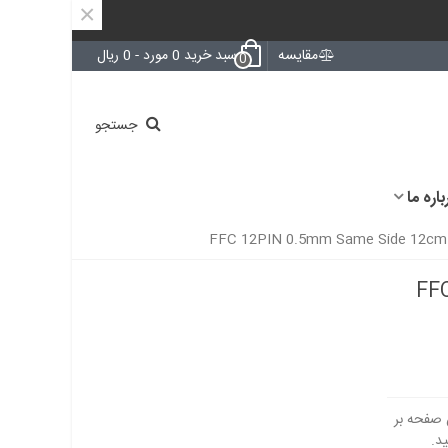
×
مقایسه
سبد خرید
0
مورد
-
0 ریال
0
جستجو
باره ما
FFC 