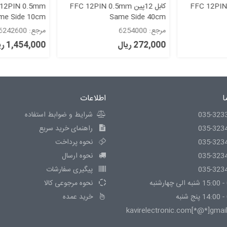
FFC 12PIN 0.5mm
کابل 12پین FFC 12PIN 0.5mm
 12PIN 0.5mm
Same Side 40cm
12پین بسیار با کیفیت
مرجع: 6254000
مرجع: 6242600
272,000 ریال
1,454,000 ریال
ا
اطلاعات
035-323
شرایط و ضوابط استفاده
035-323
راهنمای خرید سریع
035-323
نحوه پرداخت
035-323
نحوه ارسال
035-323
پیگیری سفارشات
نحوه مرجوعی کالا
خرید عمده
kavirelectronic.com[*@*]gmai