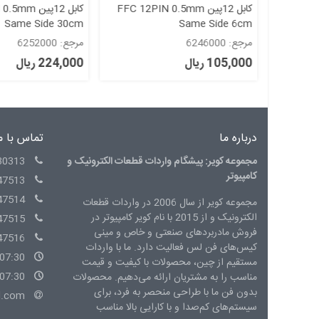
FFC 12PIN
کابل 12پین FFC 12PIN 0.5mm
کابل 12پین 
Same Side 30cm
Same Side 6cm
مرجع: 6246000
مرجع: 6252000
105,000 ریال
224,000 ریال
درباره ما
تماس با م
مجموعه کویر: پیشگام واردات قطعات الکترونیک و
30313
کامپیوتر
47513
47514
مجموعه کویر از سال 2006 در واردات قطعات
الکترونیک و از 2015 با نام کویر کامپیوتر در
47515
فروش مادربردهای صنعتی و خاص و مینی
47516
کیس‌های فن لس فعالیت دارد. ما با واردات
07:30 - 15:00 شنبه الی چهارشنبه
مستقیم از چین، محصولات با کیفیت و قیمت
07:30 - 14:00 پنج شنبه
مناسب را به مشتریان ارائه می‌دهیم. محصولات
بدون فن ما با طراحی منحصر به فرد، برای
l.com
سیستم‌های کم‌صدا و با کارایی بالا مناسب