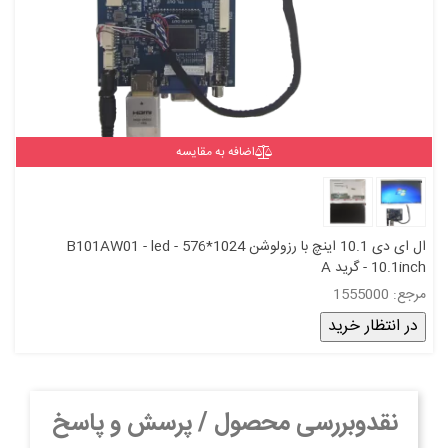
اضافه به مقایسه
ال ای دی 10.1 اینچ با رزولوشن 1024*576 - B101AW01 - led
10.1inch - گرید A
مرجع: 1555000
در انتظار خرید
نقدوبررسی محصول / پرسش و پاسخ