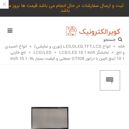
×
ثبت و ارسال سفارشات در حال انجام می باشد.قیمت ها بروز می
باشد.
جستجو
خانه
>
انواع LED,OLED,TFT,LCD (نوری و نمایشی)
>
انواع السیدی
و تاچ
>
نمایشگر LCD/LED
LCD/LED 10.1 inch
>
>
تاچ خازنی
10.1 اینچ 6پین با درایور GT928 صنعتی و کیفیت بسیار بالا- 10.1 inch