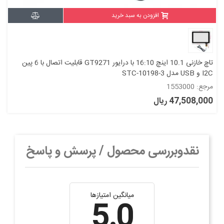
افزودن به سبد خرید
تاچ خازنی 10.1 اینچ 16:10 با درایور GT9271 قابلیت اتصال با 6 پین
I2C و USB مدل STC-10198-3
مرجع: 1553000
47,508,000 ریال
نقدوبررسی محصول / پرسش و پاسخ
میانگین امتیازها
5.0