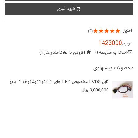
خرید فوری
امتیاز:
(2)
1423000
مرجع:
اضافه به مقایسه
0
افزودن به علاقه‌مندی‌ها
(
2
)
محصولات پیشنهادی
کابل LVDS مخصوص LED های 10.1و12و14و15.6 اینچ
3,000,000 ریال