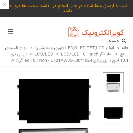
×
ثبت و ارسال سفارشات در حال انجام می باشد.قیمت ها بروز می
باشد.
جستجو
خانه
>
انواع LED,OLED,TFT,LCD (نوری و نمایشی)
>
انواع السیدی
و تاچ
>
نمایشگر LCD/LED
LCD/LED 10.1 inch
>
>
ال ای دی
10.1 اینچ با رزولوشن 1024*600-led 10.1inch - B101AW06 گرید A