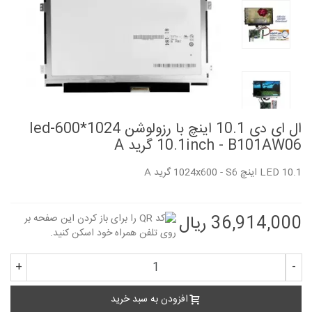
ال ای دی 10.1 اینچ با رزولوشن 1024*600-led
10.1inch - B101AW06 گرید A
LED 10.1 اینچ 1024x600 - S6 گرید A
36,914,000 ریال
+
-
افزودن به سبد خرید