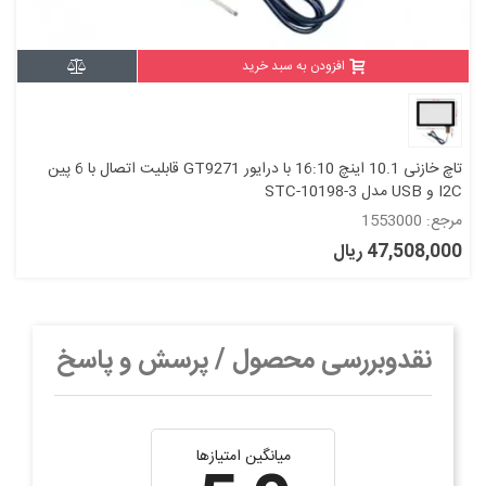
افزودن به سبد خرید
تاچ خازنی 10.1 اینچ 16:10 با درایور GT9271 قابلیت اتصال با 6 پین
I2C و USB مدل STC-10198-3
مرجع: 1553000
47,508,000 ریال
نقدوبررسی محصول / پرسش و پاسخ
میانگین امتیازها