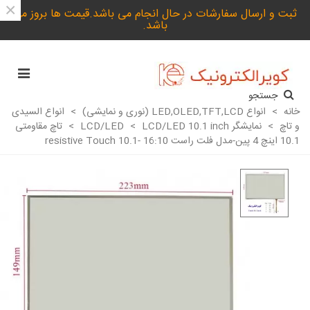
×
ثبت و ارسال سفارشات در حال انجام می باشد.قیمت ها بروز می
باشد.
جستجو
خانه
>
انواع LED,OLED,TFT,LCD (نوری و نمایشی)
>
انواع السیدی
و تاچ
>
نمایشگر LCD/LED
LCD/LED 10.1 inch
>
>
تاچ مقاومتی
10.1 اینچ 4 پین-مدل فلت راست 16:10 -resistive Touch 10.1